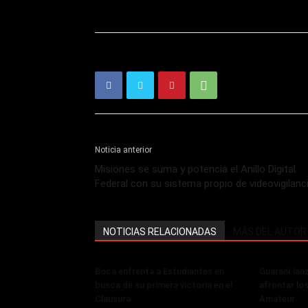
Noticia anterior
Misiones se suma y potencia el Anillo Digital
Federal con su sistema propio de videovigilanc
NOTICIAS RELACIONADAS
MÁS DEL AUTOR
Boca enfrenta a Estudiantes en
Guaraní lan
busca de su primera victoria en el
afrontar lo
Clausura
Amateur