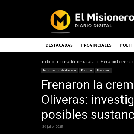
El
Misionero
DESTACADAS
PROVINCIALES
POLÍT
Inicio
Información destacada
Frenaron la cremaci
Información destacada
Política
Nacional
Frenaron la crem
Oliveras: invest
posibles sustanc
30 julio, 2025