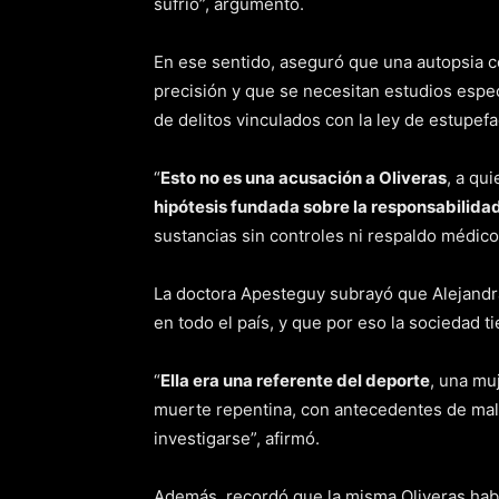
sufrió”, argumentó.
En ese sentido, aseguró que una autopsia c
precisión y que se necesitan estudios específ
de delitos vinculados con la ley de estupefa
“
Esto no es una acusación a Oliveras
, a qu
hipótesis fundada sobre la responsabilida
sustancias sin controles ni respaldo médic
La doctora Apesteguy subrayó que Alejandra
en todo el país, y que por eso la sociedad t
“
Ella era una referente del deporte
, una mu
muerte repentina, con antecedentes de malo
investigarse”, afirmó.
Además, recordó que la misma Oliveras hab