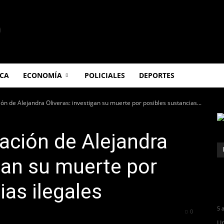
ICA
ECONOMÍA
POLICIALES
DEPORTES
ón de Alejandra Oliveras: investigan su muerte por posibles sustancias...
ación de Alejandra
igan su muerte por
ias ilegales
5 
157
0
Un