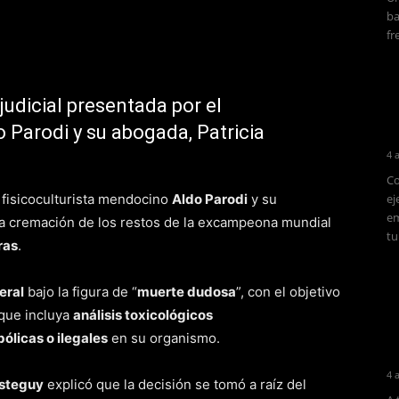
ba
fr
udicial presentada por el
 Parodi y su abogada, Patricia
4 
Co
 fisicoculturista mendocino
Aldo Parodi
y su
ej
em
 la cremación de los restos de la excampeona mundial
tu
ras
.
eral
bajo la figura de “
muerte dudosa
”, con el objetivo
que incluya
análisis toxicológicos
ólicas o ilegales
en su organismo.
4 
steguy
explicó que la decisión se tomó a raíz del