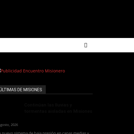
ÚLTIMAS DE MISIONES
Continúan las lluvias y
tormentas aisladas en Misiones
agosto, 2026
 nuevo sistema de baja presión en capas medias y