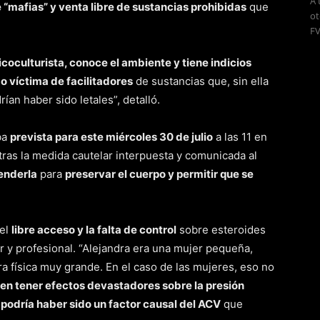
A 
e “mafias” y venta libre de sustancias prohibidas
que
ot
FV
coculturista, conoce el ambiente y tiene indicios
o víctima de facilitadores
de sustancias que, sin ella
ían haber sido letales”, detalló.
ba
prevista para este miércoles 30 de julio
a las 11 en
 tras la medida cautelar interpuesta y comunicada al
enderla
para
preservar el cuerpo y permitir que se
 el
libre acceso y la falta de control
sobre esteroides
r y profesional. “Alejandra era una mujer pequeña,
a física muy grande. En el caso de las mujeres, eso no
en tener efectos devastadores sobre la presión
e
podría haber sido un factor causal del ACV
que