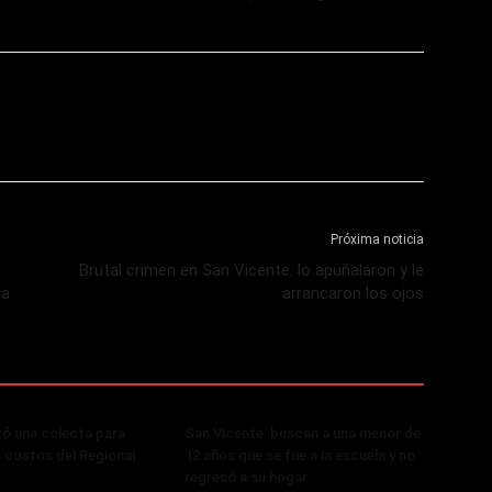
Próxima noticia
Brutal crimen en San Vicente: lo apuñalaron y le
ia
arrancaron los ojos
zó una colecta para
San Vicente: buscan a una menor de
s costos del Regional
12 años que se fue a la escuela y no
regresó a su hogar