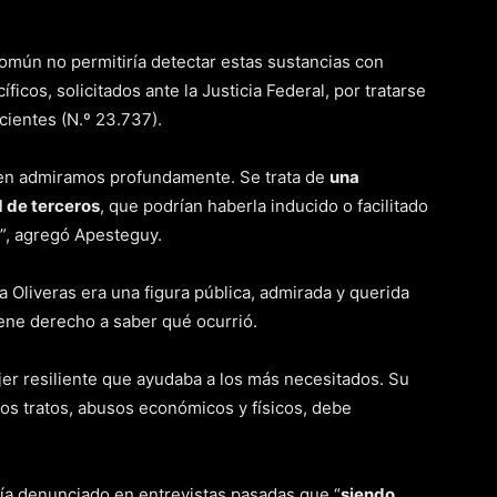
omún no permitiría detectar estas sustancias con
icos, solicitados ante la Justicia Federal, por tratarse
cientes (N.º 23.737).
ien admiramos profundamente. Se trata de
una
d de terceros
, que podrían haberla inducido o facilitado
o”, agregó Apesteguy.
 Oliveras era una figura pública, admirada y querida
iene derecho a saber qué ocurrió.
jer resiliente que ayudaba a los más necesitados. Su
s tratos, abusos económicos y físicos, debe
ía denunciado en entrevistas pasadas que “
siendo