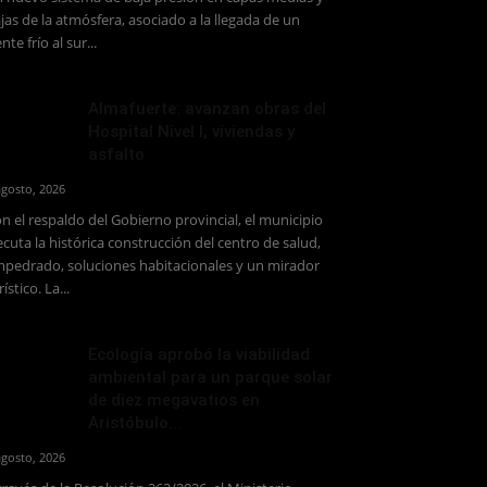
jas de la atmósfera, asociado a la llegada de un
ente frío al sur...
Almafuerte: avanzan obras del
Hospital Nivel I, viviendas y
asfalto
agosto, 2026
n el respaldo del Gobierno provincial, el municipio
ecuta la histórica construcción del centro de salud,
pedrado, soluciones habitacionales y un mirador
rístico. La...
Ecología aprobó la viabilidad
ambiental para un parque solar
de diez megavatios en
Aristóbulo...
agosto, 2026