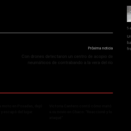
5 
Un
ba
fr
Próxima noticia
Con drones detectaron un centro de acopio de
neumáticos de contrabando a la vera del río
a moto en Posadas, dejó
Victoria Cantero contó cómo mató
 y escapó del lugar.
a su novio en Chaco: “Reaccioné y lo
ataqué”