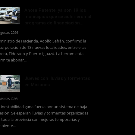
Ahora Patente: ya son 19 los
municipios que se adhirieron al
programa de financiación...
agosto, 2026
 ministro de Hacienda, Adolfo Safrán, confirmó la
corporación de 13 nuevas localidades, entre ellas
erá, Eldorado y Puerto Iguazú. La herramienta
rmite abonar...
Jueves con lluvias y tormentas
en Misiones
agosto, 2026
 inestabilidad gana fuerza por un sistema de baja
esión. Se esperan lluvias y tormentas organizadas
 toda la provincia con mejoras temporarias y
biente...