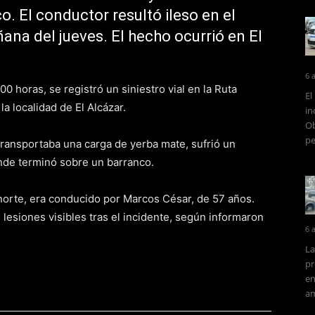
. El conductor resultó ileso en el
ñana del jueves. El hecho ocurrió en El
6 
0 horas, se registró un siniestro vial en la Ruta
El
 la localidad de El Alcázar.
in
Ob
pe
ansportaba una carga de yerba mate, sufrió un
onde terminó sobre un barranco.
-norte, era conducido por Marcos César, de 57 años.
lesiones visibles tras el incidente, según informaron
6 
La
pr
en
am