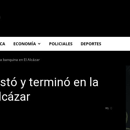
ICA
ECONOMÍA
POLICIALES
DEPORTES
a banquina en El Alcázar
tó y terminó en la
lcázar
345
0