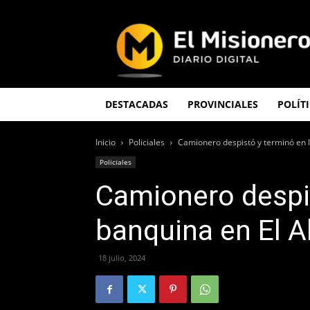
El
Misionero
DESTACADAS
PROVINCIALES
POLÍT
Inicio
Policiales
Camionero despistó y terminó en l
Policiales
Camionero despis
banquina en El A
18 julio, 2024