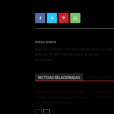
Noticia anterior
Nuevos créditos: Romero Spinelli anunció una
línea de $1.500 millones para al sector
productivo
NOTICIAS RELACIONADAS
MÁS DEL AUTOR
Murió el joven de 22 años que fue
Chocó a un
rociado con nafta y prendido fuego
dos heridos
por su pareja en San Luis