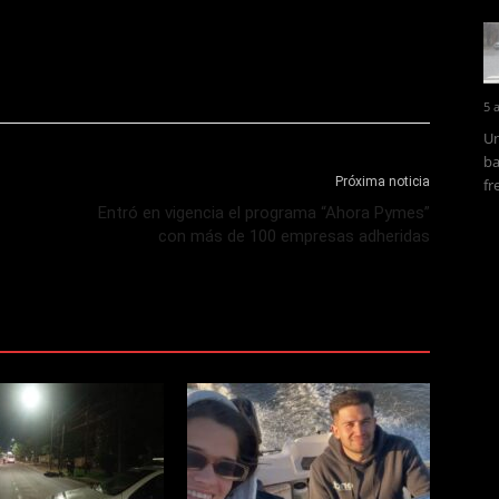
5 
Un
ba
Próxima noticia
fr
Entró en vigencia el programa “Ahora Pymes”
con más de 100 empresas adheridas