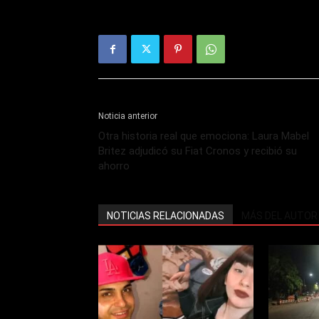
Noticia anterior
Otra historia real que emociona: Laura Mabel
Britez adjudicó su Fiat Cronos y recibió su
ahorro
NOTICIAS RELACIONADAS
MÁS DEL AUTOR