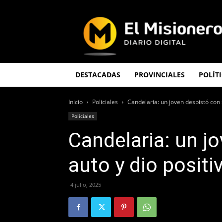
El
Misionero
DESTACADAS
PROVINCIALES
POLÍT
Inicio
Policiales
Candelaria: un joven despistó con 
Policiales
Candelaria: un j
auto y dio posit
4 julio, 2025