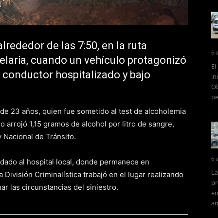
lrededor de las 7:50, en la ruta
6 
delaria, cuando un vehículo protagonizó
El
 conductor hospitalizado y bajo
in
Ob
pe
, de 23 años, quien fue sometido al test de alcoholemia
do arrojó 1,15 gramos de alcohol por litro de sangre,
y Nacional de Tránsito.
6 
ladado al hospital local, donde permanece en
La
 División Criminalística trabajó en el lugar realizando
pr
r las circunstancias del siniestro.
en
am