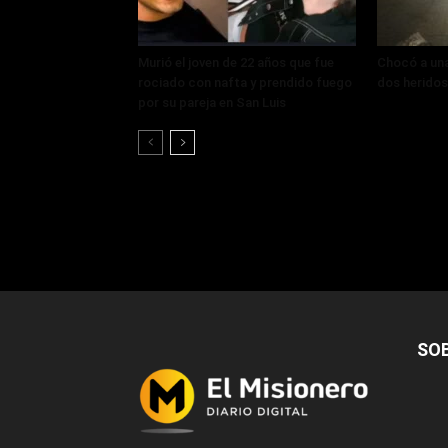
Murió el joven de 22 años que fue
Chocó a un
rociado con nafta y prendido fuego
dos heridos
por su pareja en San Luis
SO