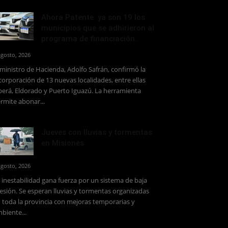
Ahora Patente: ya son 19 los
municipios que se adhirieron al
programa de financiación...
agosto, 2026
 ministro de Hacienda, Adolfo Safrán, confirmó la
corporación de 13 nuevas localidades, entre ellas
erá, Eldorado y Puerto Iguazú. La herramienta
rmite abonar...
Jueves con lluvias y tormentas
en Misiones
agosto, 2026
 inestabilidad gana fuerza por un sistema de baja
esión. Se esperan lluvias y tormentas organizadas
 toda la provincia con mejoras temporarias y
biente...