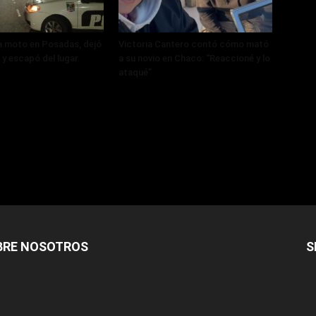
a moto en Posadas, dejó
Victoria Cantero contó cómo mató
 y escapó del lugar.
a su novio en Chaco: “Reaccioné y lo
ataqué”
BRE NOSOTROS
S