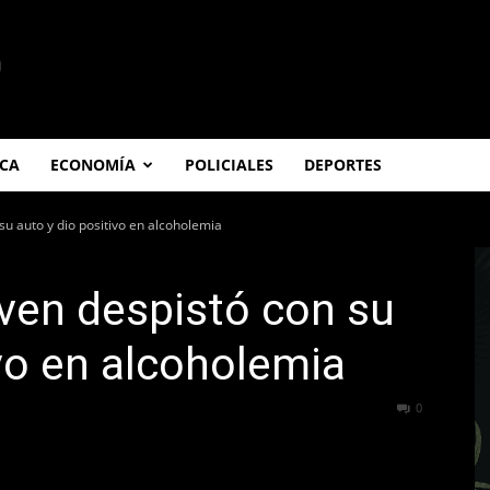
ICA
ECONOMÍA
POLICIALES
DEPORTES
su auto y dio positivo en alcoholemia
oven despistó con su
ivo en alcoholemia
209
0