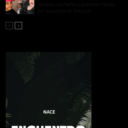
rociado con nafta y prendido fuego
por su pareja en San Luis