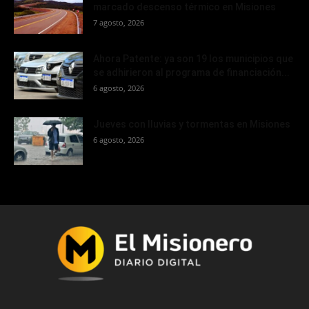
marcado descenso térmico en Misiones
7 agosto, 2026
Ahora Patente: ya son 19 los municipios que
se adhirieron al programa de financiación...
6 agosto, 2026
Jueves con lluvias y tormentas en Misiones
6 agosto, 2026