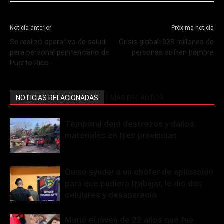
Noticia anterior
Próxima noticia
Se realizó operativo de salud
Crisis global: 828 millones de
para personal penitenciario de
personas sufren hambre
Puerto Rico
NOTICIAS RELACIONADAS
MÁS DEL AUTOR
Temporal dejó destrozos y daños
materiales en tres provincias
Quiso ayudar a un chofer de aplicación
para que pudiera trabajar, le dio dos
celulares y desapareció
Murió el joven de 22 años que fue