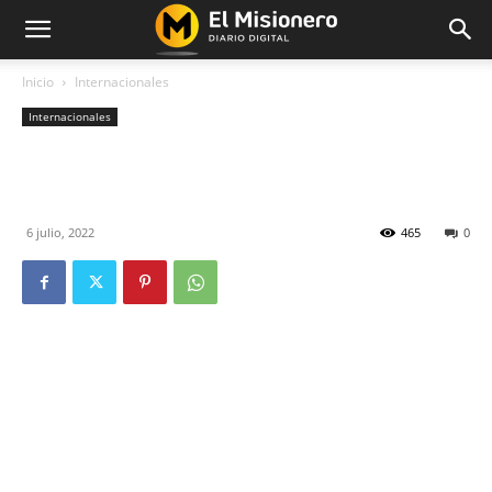
Inicio
Internacionales
Internacionales
Crisis global: 828 millones de
personas sufren hambre
6 julio, 2022
465
0
Un informe elaborado por distintas
entidades de la ONU determinó que el
objetivo de erradicar el hambre del
mundo en 2030 está cada vez más