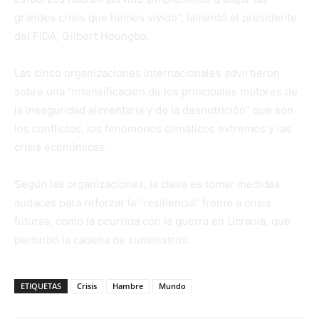
grandes crisis que hemos vivido”, lamentó el presidente
del FIDA, Gilbert Houngbo.
Las cinco organizaciones internacionales advirtieron
sobre una “intensificación de los principales motores de
la inseguridad alimentaria y de la desnutrición” que son
los conflictos, los fenómenos climáticos extremos y las
crisis económicas.
Según las organizaciones, la clave es tomar medidas
audaces para reforzar la “resiliencia” frente a crisis
futuras, como la ocurrida con la guerra en Ucrania, que
perturbó la cadena de suministros.
ETIQUETAS
Crisis
Hambre
Mundo