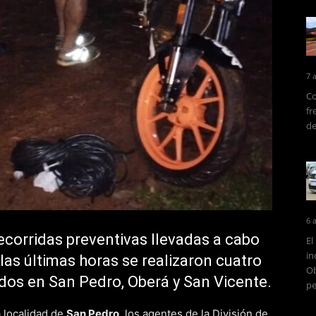
7 
Co
fr
de
6 
recorridas preventivas llevadas a cabo
El
in
 las últimas horas se realizaron cuatro
Ob
idos en San Pedro, Oberá y San Vicente.
pe
a localidad de
San Pedro
, los agentes de la División de