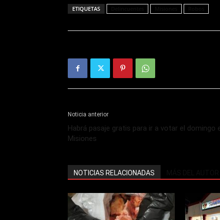
ETIQUETAS
Delincuentes
Misiones
Robos
Noticia anterior
Habrá pasaje gratis para ir a votar el domingo 
Misiones
NOTICIAS RELACIONADAS
MÁS DEL AUTOR