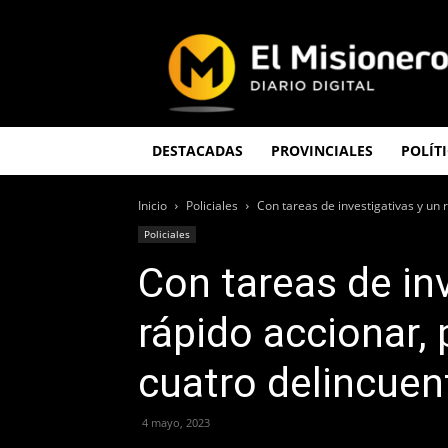
El
Misionero
DESTACADAS
PROVINCIALES
POLÍT
Inicio
Policiales
Con tareas de investigativas y un r
Policiales
Con tareas de in
rápido accionar, 
cuatro delincuen
4 mayo, 2023