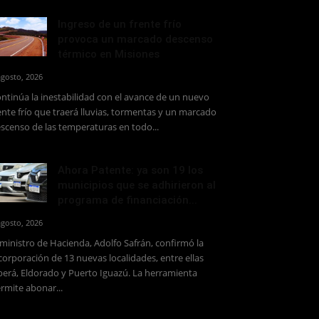
Ingreso de un frente frío
provoca un marcado descenso
térmico en Misiones
agosto, 2026
ntinúa la inestabilidad con el avance de un nuevo
ente frío que traerá lluvias, tormentas y un marcado
scenso de las temperaturas en todo...
Ahora Patente: ya son 19 los
municipios que se adhirieron al
programa de financiación...
agosto, 2026
 ministro de Hacienda, Adolfo Safrán, confirmó la
corporación de 13 nuevas localidades, entre ellas
erá, Eldorado y Puerto Iguazú. La herramienta
rmite abonar...