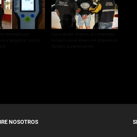
nó detenido por
Fue a vender dólares, el comprador
rio y despistar con su
escapó con el dinero y le dispararon
erá
durante la persecución
BRE NOSOTROS
S