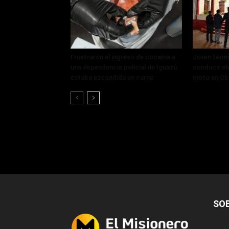
Frustraron el ingreso de cocaína a
Joven termi
una dependencia policial de Iguazú:
conducir eb
estaba escondida en carne
moto en Ob
SO