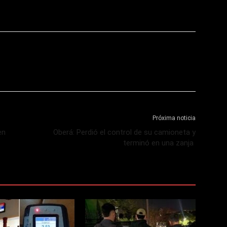
Próxima noticia
en
Oberá: Perdió el control de su camioneta y
terminó en una zanja