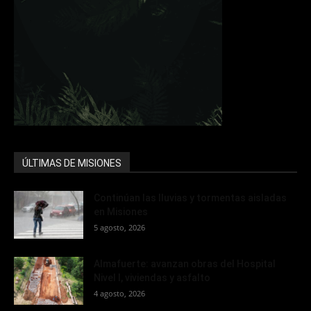
ÚLTIMAS DE MISIONES
Continúan las lluvias y tormentas aisladas
en Misiones
5 agosto, 2026
Almafuerte: avanzan obras del Hospital
Nivel I, viviendas y asfalto
4 agosto, 2026