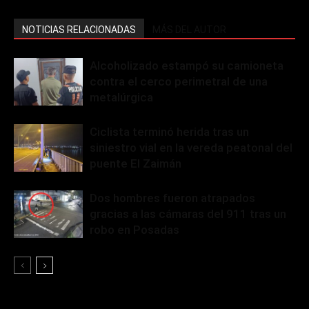
NOTICIAS RELACIONADAS
MÁS DEL AUTOR
Alcoholizado estampó su camioneta
contra el cerco perimetral de una
metalúrgica
Ciclista terminó herida tras un
siniestro vial en la vereda peatonal del
puente El Zaimán
Dos hombres fueron atrapados
gracias a las cámaras del 911 tras un
robo en Posadas