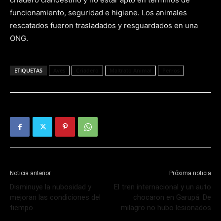
funcionamiento, seguridad e higiene. Los animales
rescatados fueron trasladados y resguardados en una
ONG.
ETIQUETAS
Aves
Criadero
Maltrato Animal
Perros
Noticia anterior
Próxima noticia
Disminuye la nubosidad y
El tren internacional y un auto
mejoran las condiciones del
chocaron en Garupá: De
tiempo
milagro no hubo lesionados