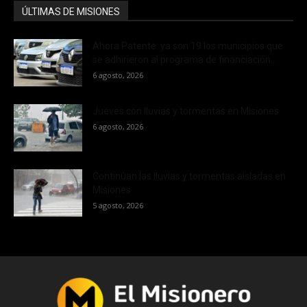
ÚLTIMAS DE MISIONES
Ahora Patente: ya son 19 los municipios que
se adhirieron al programa de financiación...
6 agosto, 2026
Jueves con lluvias y tormentas en Misiones
6 agosto, 2026
Continúan las lluvias y tormentas aisladas en
Misiones
5 agosto, 2026