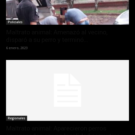
Policiales
Maltrato animal: Amenazó al vecino,
disparó a su perro y terminó...
6 enero, 2023
Regionales
Maltrato animal: Aparecieron perros