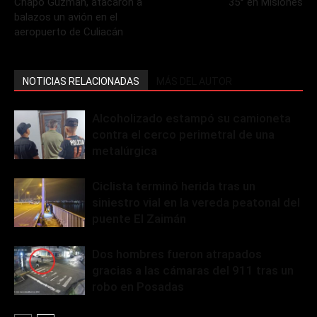
Chapo Guzmán, atacaron a
35° en Misiones
balazos un avión en el
aeropuerto de Culiacán
NOTICIAS RELACIONADAS
MÁS DEL AUTOR
Alcoholizado estampó su camioneta
contra el cerco perimetral de una
metalúrgica
Ciclista terminó herida tras un
siniestro vial en la vereda peatonal del
puente El Zaimán
Dos hombres fueron atrapados
gracias a las cámaras del 911 tras un
robo en Posadas