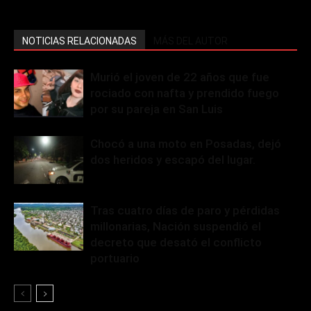
NOTICIAS RELACIONADAS
MÁS DEL AUTOR
Murió el joven de 22 años que fue
rociado con nafta y prendido fuego
por su pareja en San Luis
Chocó a una moto en Posadas, dejó
dos heridos y escapó del lugar.
Tras cuatro días de paro y pérdidas
millonarias, Nación suspendió el
decreto que desató el conflicto
portuario