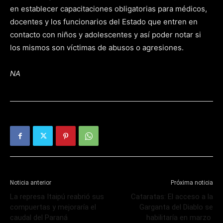
en establecer capacitaciones obligatorias para médicos,
docentes y los funcionarios del Estado que entren en
contacto con niños y adolescentes y así poder notar si
los mismos son víctimas de abusos o agresiones.
NA
Noticia anterior
Próxima noticia
La represa Itaipú reabrió sus
Cataratas: El acceso a la
compuertas y mejoraría el
Garganta del Diablo se
caudal del Paraná
habilitaría en marzo