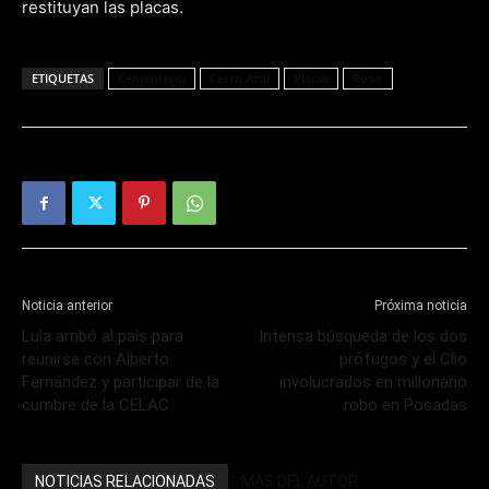
restituyan las placas.
ETIQUETAS
Cementerio
Cerro Azul
Placas
Robo
Noticia anterior
Próxima noticia
Lula arribó al país para
Intensa búsqueda de los dos
reunirse con Alberto
prófugos y el Clio
Fernández y participar de la
involucrados en millonario
cumbre de la CELAC
robo en Posadas
NOTICIAS RELACIONADAS
MÁS DEL AUTOR