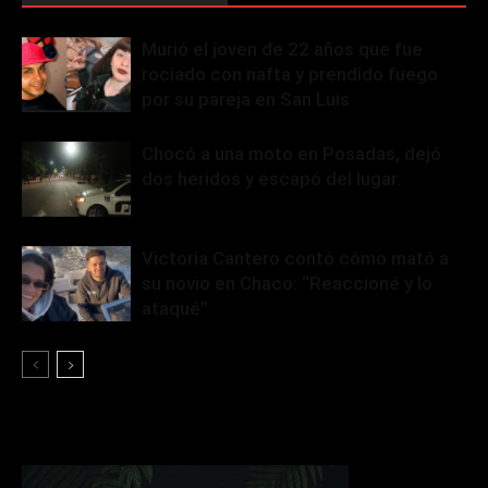
Murió el joven de 22 años que fue
rociado con nafta y prendido fuego
por su pareja en San Luis
Chocó a una moto en Posadas, dejó
dos heridos y escapó del lugar.
Victoria Cantero contó cómo mató a
su novio en Chaco: “Reaccioné y lo
ataqué”