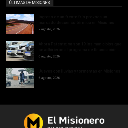
ÚLTIMAS DE MISIONES
Ingreso de un frente frío provoca un
marcado descenso térmico en Misiones
7 agosto, 2026
Ahora Patente: ya son 19 los municipios que
se adhirieron al programa de financiación...
6 agosto, 2026
Jueves con lluvias y tormentas en Misiones
6 agosto, 2026