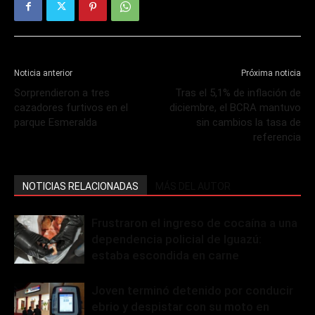
Noticia anterior
Próxima noticia
Sorprendieron a tres
Tras el 5,1% de inflación de
cazadores furtivos en el
diciembre, el BCRA mantuvo
parque Esmeralda
sin cambios la tasa de
referencia
NOTICIAS RELACIONADAS
MÁS DEL AUTOR
Frustraron el ingreso de cocaína a una
dependencia policial de Iguazú:
estaba escondida en carne
Joven terminó detenido por conducir
ebrio y despistar con su moto en