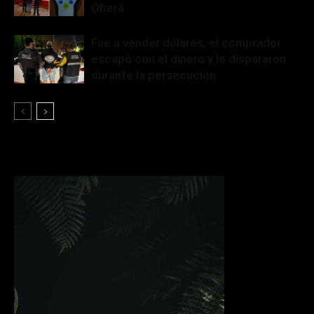
Oberá
Fue a vender dólares, el comprador
escapó con el dinero y le dispararon
durante la persecución