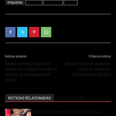
ETIQUETAS
Córdoba
Intendente
Perros
Noticia anterior
Próxima noticia
Reabre el Parque Nacional
Murió al caer de un puente
Iguazú pero seguirá cerrado el
mientras seguía las
circuito de la Garganta del
instrucciones del GPS
Diablo
NOTICIAS RELACIONADAS
MÁS DEL AUTOR
Murió el joven de 22 años que fue