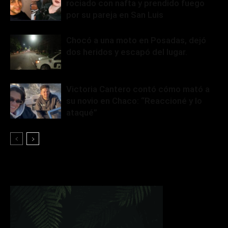
rociado con nafta y prendido fuego
por su pareja en San Luis
Chocó a una moto en Posadas, dejó
dos heridos y escapó del lugar.
Victoria Cantero contó cómo mató a
su novio en Chaco: “Reaccioné y lo
ataqué”