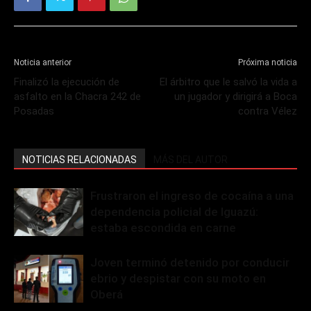
Noticia anterior
Próxima noticia
Finalizó la ejecución de
El árbitro que le salvó la vida a
asfalto en la Chacra 242 de
un jugador y dirigirá a Boca
Posadas
contra Vélez
NOTICIAS RELACIONADAS
MÁS DEL AUTOR
Frustraron el ingreso de cocaína a una
dependencia policial de Iguazú:
estaba escondida en carne
Joven terminó detenido por conducir
ebrio y despistar con su moto en
Oberá