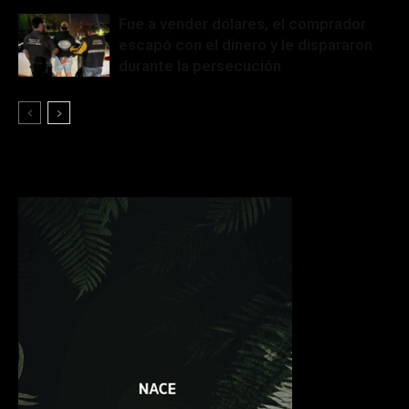
Fue a vender dólares, el comprador
escapó con el dinero y le dispararon
durante la persecución