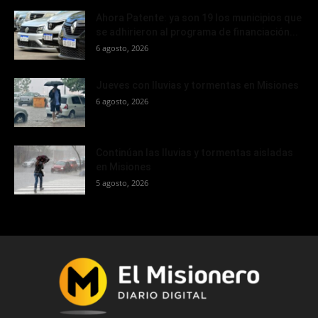
Ahora Patente: ya son 19 los municipios que
se adhirieron al programa de financiación...
6 agosto, 2026
Jueves con lluvias y tormentas en Misiones
6 agosto, 2026
Continúan las lluvias y tormentas aisladas
en Misiones
5 agosto, 2026