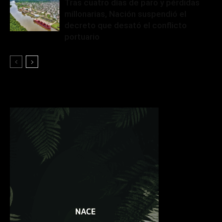
Tras cuatro días de paro y pérdidas
millonarias, Nación suspendió el
decreto que desató el conflicto
portuario