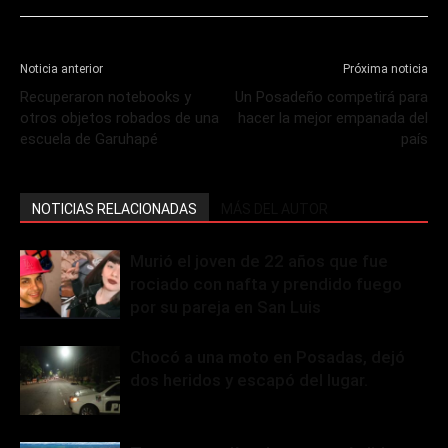
Noticia anterior
Próxima noticia
Recuperaron notebooks y
Un Posadeño competirá para
otros objetos robados de una
hacer la mejor empanada del
escuela de Garuhapé
país
NOTICIAS RELACIONADAS
MÁS DEL AUTOR
Murió el joven de 22 años que fue
rociado con nafta y prendido fuego
por su pareja en San Luis
Chocó a una moto en Posadas, dejó
dos heridos y escapó del lugar.