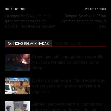
Noticia anterior
Próxima noticia
La argentina Cazzu anunció
Dengue: Se eleva a 35 las
que está embarazada de
víctimas fatales en todo el
Christian Nodal en pleno show
país
NOTICIAS RELACIONADAS
MÁS DEL AUTOR
Creyó que había apagado un cigarrillo
y su casa terminó consumida por el
fuego
Lo hallaron sin vida en Montecarlo tras
ser acusado de intentar asfixiar a su
expareja
Alcoholizado estampó su camioneta
contra el cerco perimetral de una