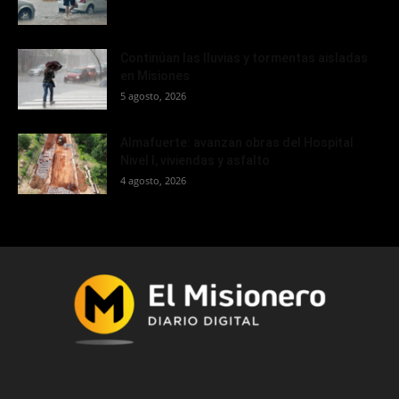
Continúan las lluvias y tormentas aisladas
en Misiones
5 agosto, 2026
Almafuerte: avanzan obras del Hospital
Nivel I, viviendas y asfalto
4 agosto, 2026