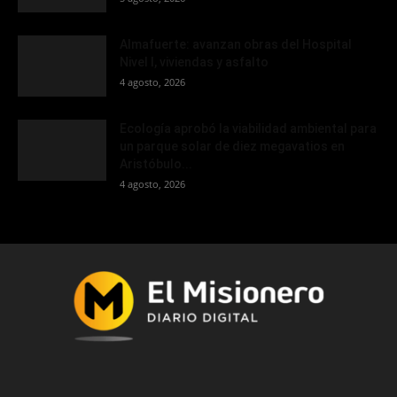
Almafuerte: avanzan obras del Hospital
Nivel I, viviendas y asfalto
4 agosto, 2026
Ecología aprobó la viabilidad ambiental para
un parque solar de diez megavatios en
Aristóbulo...
4 agosto, 2026