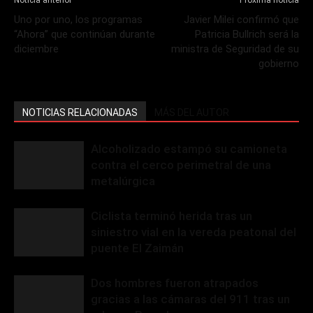
Noticia anterior
Próxima noticia
Uno por uno, los programas
Javier Milei confirmó que
“Ahora” que continúan durante
Patricia Bullrich será la
diciembre
ministra de Seguridad de su
gobierno
NOTICIAS RELACIONADAS
MÁS DEL AUTOR
Alcoholizado estampó su camioneta
contra el cerco perimetral de una
metalúrgica
Ciclista terminó herida tras un
siniestro vial en la vereda peatonal del
puente El Zaimán
Dos hombres fueron atrapados
gracias a las cámaras del 911 tras un