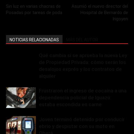
Sin luz en varias chacras de
Asumió el nuevo director del
Posadas por tareas de poda
Hospital de Bernardo de
Irigoyen
NOTICIAS RELACIONADAS
MÁS DEL AUTOR
Qué cambia si se aprueba la nueva Ley
de Propiedad Privada: cómo serán los
desalojos exprés y los contratos de
alquiler
Frustraron el ingreso de cocaína a una
dependencia policial de Iguazú:
estaba escondida en carne
Joven terminó detenido por conducir
ebrio y despistar con su moto en
Oberá