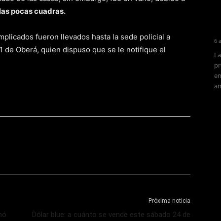
 las pocas cuadras.
mplicados fueron llevados hasta la sede policial a
6 
1 de Oberá, quien dispuso que se le notifique el
La
pr
en
am
Próxima noticia
nó
Dólar blue: a cuánto se vende este sábado 24 de