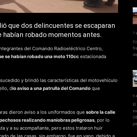
dió que dos delincuentes se escaparan
7 
ue habían robado momentos antes.
Co
fr
 integrantes del Comando Radioeléctrico Centro,
de
que se habían robado una moto 110cc
estacionada
o sucedido y brindó las características del motovehículo
llo, d
io aviso a una patrulla del Comando
que
6 
El
in
aras dieron aviso a los uniformados que
sobre la calle
Ob
ospechosos realizando maniobras peligrosas
, por lo
pe
sta y a su acompañante, pero estos trataron huir
zado de las casas, sin embargo, fue en vano, debido a