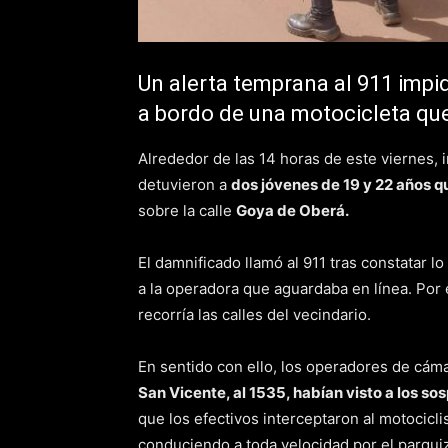
Un alerta temprana al 911 impi
a bordo de una motocicleta q
Alrededor de las 14 horas de este viernes,
detuvieron a
dos jóvenes de 19 y 22 años 
sobre la calle
Goya de Oberá.
El damnificado llamó al 911 tras constatar l
a la operadora que aguardaba en línea. Por e
recorría las calles del vecindario.
En sentido con ello, los operadores de cám
San Vicente, al 1535, habían visto a los s
que los efectivos interceptaron al motocicli
conduciendo a toda velocidad por el parqui