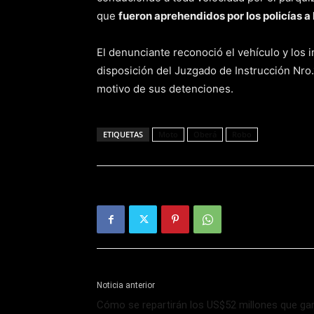
que
fueron aprehendidos por los policías a
El denunciante reconoció el vehículo y los i
disposición del Juzgado de Instrucción Nro.
motivo de sus detenciones.
ETIQUETAS
Moto
Oberá
Robo
Noticia anterior
Cómo se repartirán los US$52 millones que ga