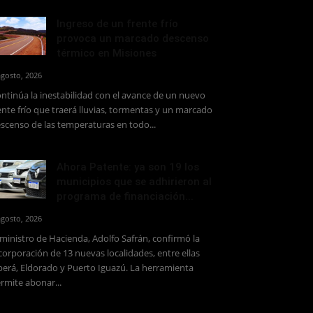
Ingreso de un frente frío
provoca un marcado descenso
térmico en Misiones
agosto, 2026
ntinúa la inestabilidad con el avance de un nuevo
ente frío que traerá lluvias, tormentas y un marcado
scenso de las temperaturas en todo...
Ahora Patente: ya son 19 los
municipios que se adhirieron al
programa de financiación...
agosto, 2026
 ministro de Hacienda, Adolfo Safrán, confirmó la
corporación de 13 nuevas localidades, entre ellas
erá, Eldorado y Puerto Iguazú. La herramienta
rmite abonar...