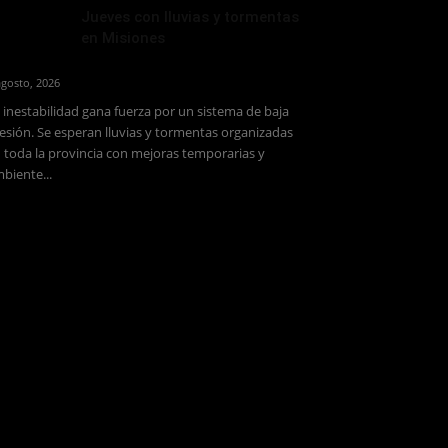
Jueves con lluvias y tormentas
en Misiones
agosto, 2026
 inestabilidad gana fuerza por un sistema de baja
esión. Se esperan lluvias y tormentas organizadas
 toda la provincia con mejoras temporarias y
biente...