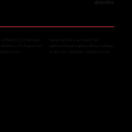
diciembre
r dólares, el comprador
Quiso ayudar a un chofer de
el dinero y le dispararon
aplicación para que pudiera trabajar,
persecución
le dio dos celulares y desapareció