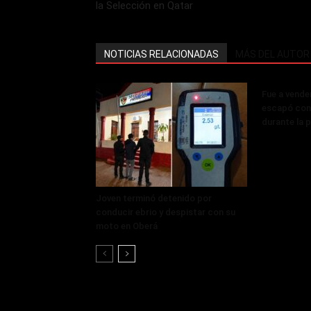
la Selección en Qatar
NOTICIAS RELACIONADAS
MÁS DEL AUTOR
Fue a vende
escapó con 
durante la 
Joven terminó detenido por
conducir ebrio y despistar con su
moto en Oberá