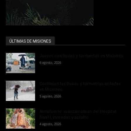
ÚLTIMAS DE MISIONES
Jueves con lluvias y tormentas en Misiones
6 agosto, 2026
Continúan las lluvias y tormentas aisladas
en Misiones
5 agosto, 2026
Almafuerte: avanzan obras del Hospital
Nivel I, viviendas y asfalto
4 agosto, 2026