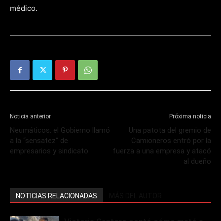
médico.
Noticia anterior
Próxima noticia
Neumáticos: el Gobierno llamó
Una patota del gremio de
a la “sensatez” de
Camioneros entró por la
empresarios y sindicato
fuerza a una empresa y atacó
al dueño
NOTICIAS RELACIONADAS
MÁS DEL AUTOR