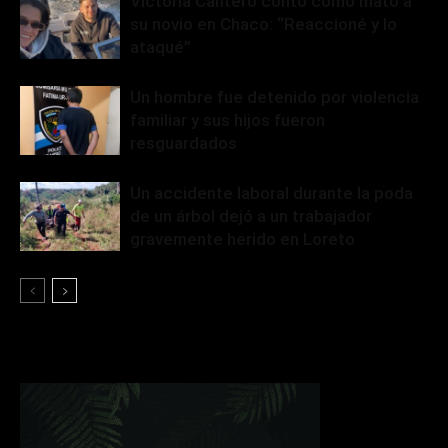
Victoria Cantero contó cómo mató a
su novio en Chaco: “Reaccioné y lo
ataqué”
Un hombre fue detenido por violencia
familiar y sus hijos fueron
resguardados
Un accidente laboral durante la poda
de un árbol dejó a un trabajador
gravemente herido en Loreto