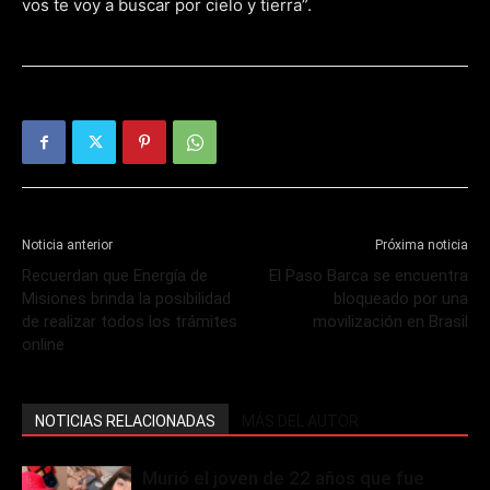
vos te voy a buscar por cielo y tierra”.
Noticia anterior
Próxima noticia
Recuerdan que Energía de
El Paso Barca se encuentra
Misiones brinda la posibilidad
bloqueado por una
de realizar todos los trámites
movilización en Brasil
online
NOTICIAS RELACIONADAS
MÁS DEL AUTOR
Murió el joven de 22 años que fue