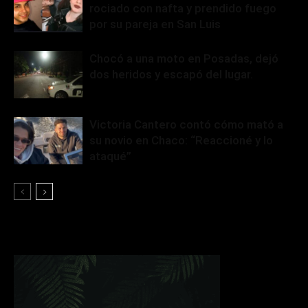
rociado con nafta y prendido fuego
por su pareja en San Luis
Chocó a una moto en Posadas, dejó
dos heridos y escapó del lugar.
Victoria Cantero contó cómo mató a
su novio en Chaco: “Reaccioné y lo
ataqué”