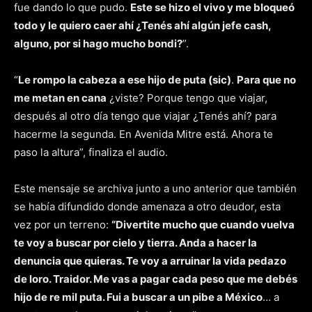
fue dando lo que pudo.
Este se hizo el vivo y me bloqueó
todo y le quiero caer ahí ¿Tenés ahí algún jefe cash,
alguno, por si hago mucho bondi?
”.
“
Le rompo la cabeza a ese hijo de puta (sic)
.
Para que no
me metan en cana
¿viste? Porque tengo que viajar,
después al otro día tengo que viajar ¿Tenés ahí? para
hacerme la segunda. En Avenida Mitre está. Ahora te
paso la altura”, finaliza el audio.
Este mensaje se archiva junto a uno anterior que también
se había difundido donde amenaza a otro deudor, esta
vez por un terreno:
“Divertite mucho que cuando vuelva
te voy a buscar por cielo y tierra. Anda a hacer la
denuncia que quieras. Te voy a arruinar la vida pedazo
de loro. Traidor. Me vas a pagar cada peso que me debés
hijo de re mil puta. Fui a buscar a un pibe a México
… a