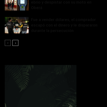
ebrio y despistar con su moto en
Oberá
Fue a vender dólares, el comprador
escapó con el dinero y le dispararon
durante la persecución