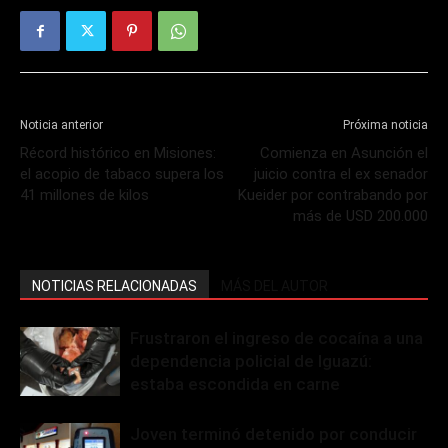
Noticia anterior
Próxima noticia
Récord histórico en Misiones:
Comienza en Asunción el
el acopio de tabaco supera los
juicio contra el ex senador
41 millones de kilos
Kueider por contrabando por
más de USD 200.000
NOTICIAS RELACIONADAS
MÁS DEL AUTOR
Frustraron el ingreso de cocaína a una
dependencia policial de Iguazú:
estaba escondida en carne
Joven terminó detenido por conducir