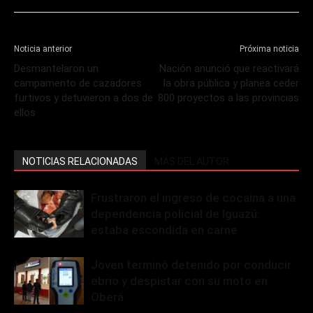
Noticia anterior
Próxima noticia
Desmantelaron un
Nación anunció que reactivará
campamento de cazadores
la obra pública y planea ceder
furtivos y detuvieron a dos de
800 proyectos a las provincias
ellos
NOTICIAS RELACIONADAS
MÁS DEL AUTOR
Frustraron el ingreso de cocaína a una
dependencia policial de Iguazú:
estaba escondida en carne
Joven terminó detenido por conducir
ebrio y despistar con su moto en
Oberá