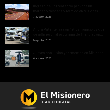
Ingreso de un frente frío provoca un
marcado descenso térmico en Misiones
7 agosto, 2026
Ahora Patente: ya son 19 los municipios que
se adhirieron al programa de financiación...
6 agosto, 2026
Jueves con lluvias y tormentas en Misiones
6 agosto, 2026