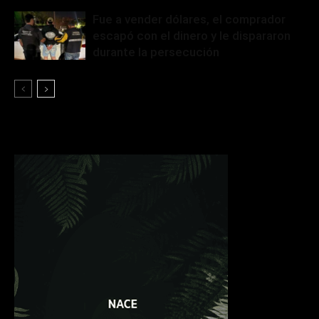
Fue a vender dólares, el comprador
escapó con el dinero y le dispararon
durante la persecución