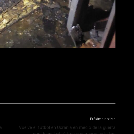
Próxima noticia
a
Vuelve el fútbol en Ucrania en medio de la guerra
con Rusia: habrá tres argentinos en la liga