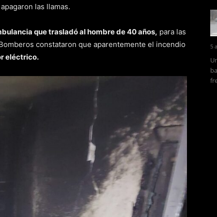
 apagaron las llamas.
mbulancia que trasladó al hombre de 40 años,
para las
s Bomberos constataron que aparentemente el incendio
5 
 eléctrico.
Un
ba
fr