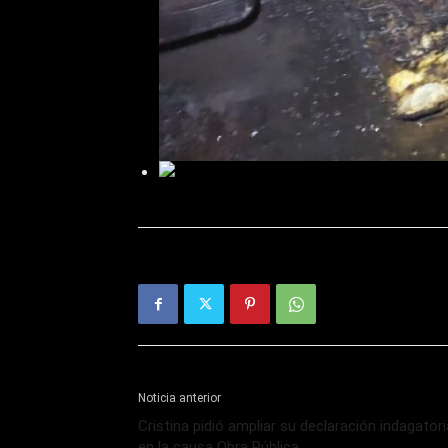
Noticia anterior
Cristina pidió ampliar su declaración indagatori
en la causa Obra Pública