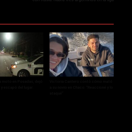
a moto en Posadas, dejó
Victoria Cantero contó cómo mató
 y escapó del lugar.
a su novio en Chaco: “Reaccioné y lo
ataqué”