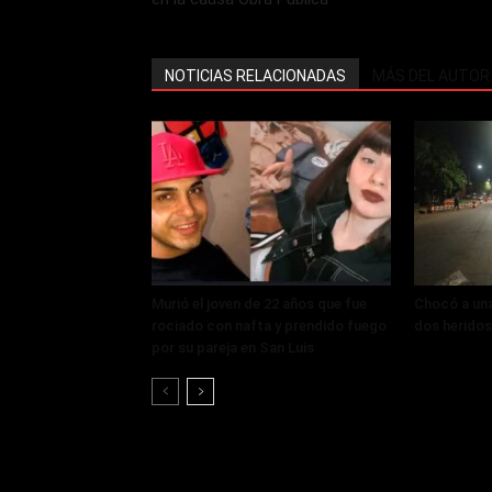
NOTICIAS RELACIONADAS
MÁS DEL AUTOR
Murió el joven de 22 años que fue
Chocó a un
rociado con nafta y prendido fuego
dos heridos
por su pareja en San Luis