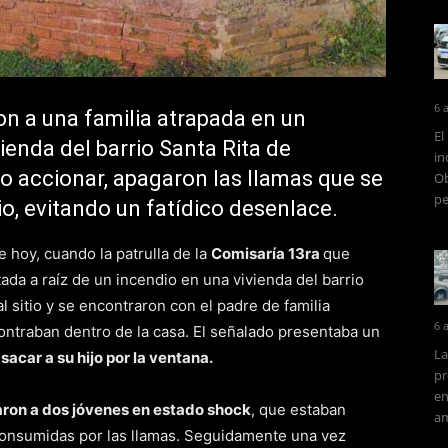
6 
on a una familia atrapada en un
El
vienda del barrio Santa Rita de
in
o accionar, apagaron las llamas que se
Ob
pe
, evitando un fatídico desenlace.
e hoy, cuando la patrulla de la
Comisaría 13ra
que
ada a raíz de un incendio en una vivienda del barrio
sitio y se encontraron con el padre de familia
6 
ntraban dentro de la casa. El señalado presentaba un
La
sacar a su hijo por la ventana.
pr
en
aron a dos jóvenes en estado shock
, que estaban
am
consumidas por las llamas. Seguidamente una vez