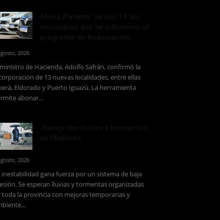
Ahora Patente: ya son 19 los
municipios que se adhirieron al
programa de financiación...
agosto, 2026
 ministro de Hacienda, Adolfo Safrán, confirmó la
corporación de 13 nuevas localidades, entre ellas
erá, Eldorado y Puerto Iguazú. La herramienta
rmite abonar...
Jueves con lluvias y tormentas
en Misiones
agosto, 2026
 inestabilidad gana fuerza por un sistema de baja
esión. Se esperan lluvias y tormentas organizadas
 toda la provincia con mejoras temporarias y
biente...