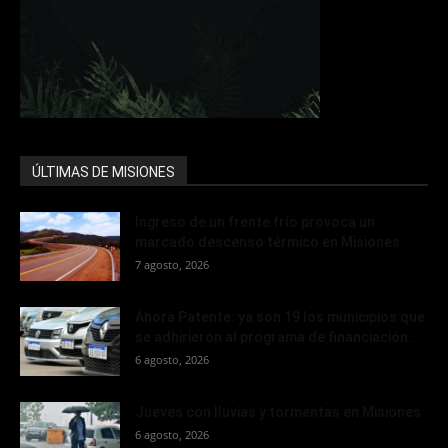
ÚLTIMAS DE MISIONES
Ingreso de un frente frío provoca un
marcado descenso térmico en Misiones
7 agosto, 2026
Ahora Patente: ya son 19 los municipios que
se adhirieron al programa de financiación...
6 agosto, 2026
Jueves con lluvias y tormentas en Misiones
6 agosto, 2026