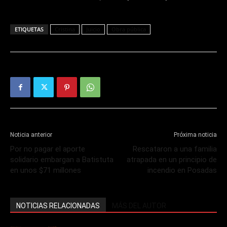
ETIQUETAS
Cristina
Juicio
Obra pública
Noticia anterior
Próxima noticia
Por no pagar el aporte
Rescataron a una familia
solidario embargan a Batistuta
atrapada en un principio de
en unos $71 millones
incendio en Posadas
NOTICIAS RELACIONADAS
MÁS DEL AUTOR