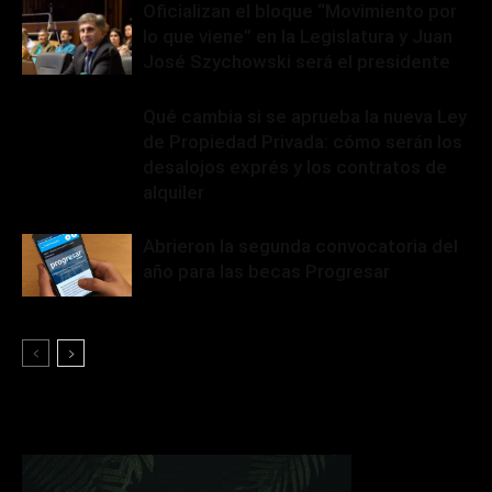
Oficializan el bloque “Movimiento por
lo que viene” en la Legislatura y Juan
José Szychowski será el presidente
Qué cambia si se aprueba la nueva Ley
de Propiedad Privada: cómo serán los
desalojos exprés y los contratos de
alquiler
Abrieron la segunda convocatoria del
año para las becas Progresar