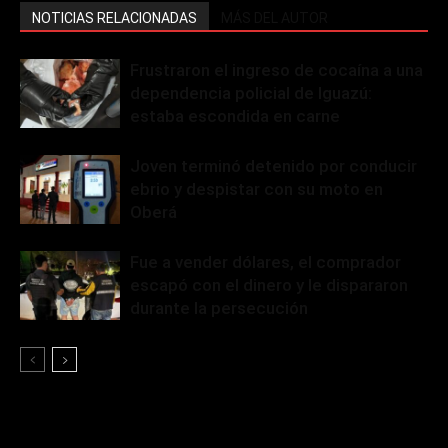
NOTICIAS RELACIONADAS
MÁS DEL AUTOR
Frustraron el ingreso de cocaína a una
dependencia policial de Iguazú:
estaba escondida en carne
Joven terminó detenido por conducir
ebrio y despistar con su moto en
Oberá
Fue a vender dólares, el comprador
escapó con el dinero y le dispararon
durante la persecución