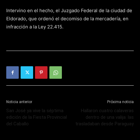
Intervino en el hecho, el Juzgado Federal de la ciudad de
Eldorado, que ordenó el decomiso de la mercadería, en
infracción a la Ley 22.415.
Noticia anterior
Próxima noticia
San José ya vive la séptima
Hallaron cuatro calaveras
edición de la Fiesta Provincial
dentro de una valija: las
del Caballo
trasladaban desde Paraguay