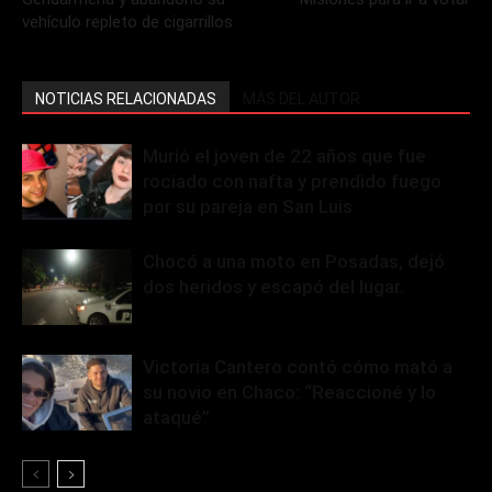
vehículo repleto de cigarrillos
NOTICIAS RELACIONADAS
MÁS DEL AUTOR
Murió el joven de 22 años que fue
rociado con nafta y prendido fuego
por su pareja en San Luis
Chocó a una moto en Posadas, dejó
dos heridos y escapó del lugar.
Victoria Cantero contó cómo mató a
su novio en Chaco: “Reaccioné y lo
ataqué”