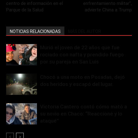
centro de información en el
enfrentamiento militar”,
Parque de la Salud
advierte China a Trump
NOTICIAS RELACIONADAS
MÁS DEL AUTOR
Murió el joven de 22 años que fue
rociado con nafta y prendido fuego
por su pareja en San Luis
Chocó a una moto en Posadas, dejó
dos heridos y escapó del lugar.
Victoria Cantero contó cómo mató a
su novio en Chaco: “Reaccioné y lo
ataqué”