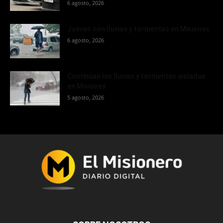
6 agosto, 2026
Jueves con lluvias y tormentas en Misiones
6 agosto, 2026
Continúan las lluvias y tormentas aisladas
en Misiones
5 agosto, 2026