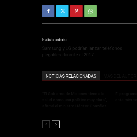
Noticia anterior
Samsung y LG podrían lanzar teléfonos
plegables durante el 2017
NOTICIAS RELACIONADAS
MÁS DEL AUTOR
“El Gobierno de Misiones tiene a la
El programa
salud como una política muy clara”,
este miérco
afirmó el ministro Héctor González