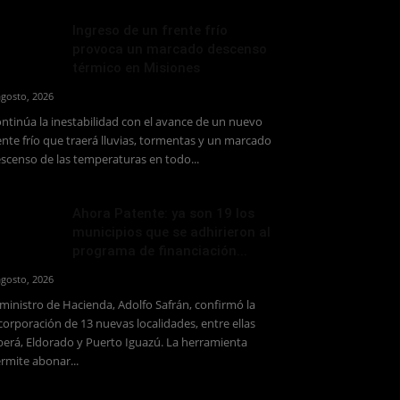
Ingreso de un frente frío
provoca un marcado descenso
térmico en Misiones
agosto, 2026
ntinúa la inestabilidad con el avance de un nuevo
ente frío que traerá lluvias, tormentas y un marcado
scenso de las temperaturas en todo...
Ahora Patente: ya son 19 los
municipios que se adhirieron al
programa de financiación...
agosto, 2026
 ministro de Hacienda, Adolfo Safrán, confirmó la
corporación de 13 nuevas localidades, entre ellas
erá, Eldorado y Puerto Iguazú. La herramienta
rmite abonar...