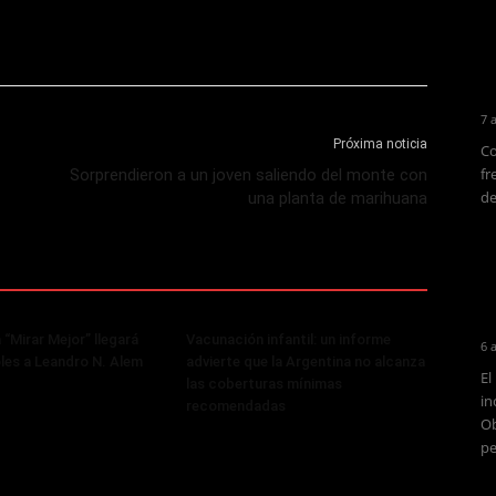
7 
Próxima noticia
Co
fr
Sorprendieron a un joven saliendo del monte con
de
una planta de marihuana
 “Mirar Mejor” llegará
Vacunación infantil: un informe
6 
les a Leandro N. Alem
advierte que la Argentina no alcanza
El
las coberturas mínimas
in
recomendadas
Ob
pe