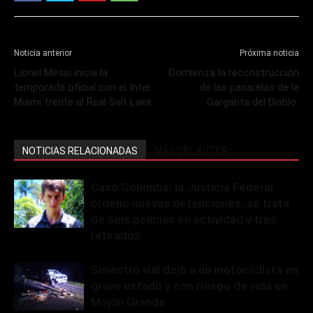
Noticia anterior
Próxima noticia
Lionel Messi inicia la
Comienza la reconstrucción
temporada oficial con el Inter
de las pasarelas de la
Miami frente al Real Salt Lake
Garganta del Diablo
NOTICIAS RELACIONADAS
MÁS DEL AUTOR
Caso Golemba: la Justicia Federal
ordenó nuevas detenciones, se trata
de seis policías en actividad y tres
retirados
Siniestro vial dejó a un motociclista en
grave estado y con riesgo de vida en
Mojón Grande