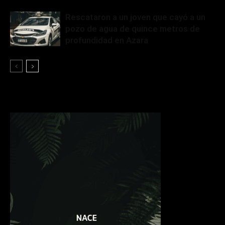
Rescataron a un joven que cayó a un
pozo de agua de quince metros de
profundidad en Azara