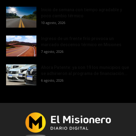
Inicio de semana con tiempo agradable y
poco cambio térmico
10 agosto, 2026
Ingreso de un frente frío provoca un
marcado descenso térmico en Misiones
7 agosto, 2026
Ahora Patente: ya son 19 los municipios que
se adhirieron al programa de financiación...
6 agosto, 2026