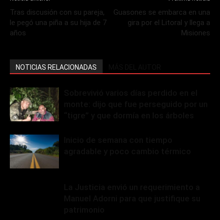
Tras discusión con su pareja,
Guasones se embarca en una
le pegó una piña a su hija de 7
gira por el Litoral y llega a
años
Misiones
NOTICIAS RELACIONADAS
MÁS DEL AUTOR
Sobrevivió varios días perdido en el
monte: dijo que fue perseguido por un
“tigre” y que dormía en los árboles
Inicio de semana con tiempo
agradable y poco cambio térmico
La Justicia envió un requerimiento a
Manuel Adorni para que justifique su
patrimonio