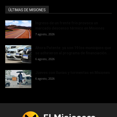
ÚLTIMAS DE MISIONES
Ingreso de un frente frío provoca un
marcado descenso térmico en Misiones
7 agosto, 2026
Ahora Patente: ya son 19 los municipios que
se adhirieron al programa de financiación...
6 agosto, 2026
Jueves con lluvias y tormentas en Misiones
6 agosto, 2026