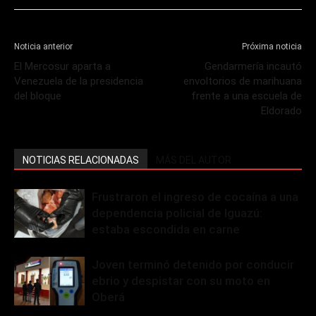
Noticia anterior
Próxima noticia
El Mercosur aparta a
Gendarmería incautó
Venezuela de la presidencia
envoltorios de marihuana
del bloque
frente a una escuela de
Eldorado
NOTICIAS RELACIONADAS
MÁS DEL AUTOR
Frustraron el ingreso de cocaína a una
dependencia policial de Iguazú:
estaba escondida en carne
Joven terminó detenido por conducir
ebrio y despistar con su moto en
Oberá