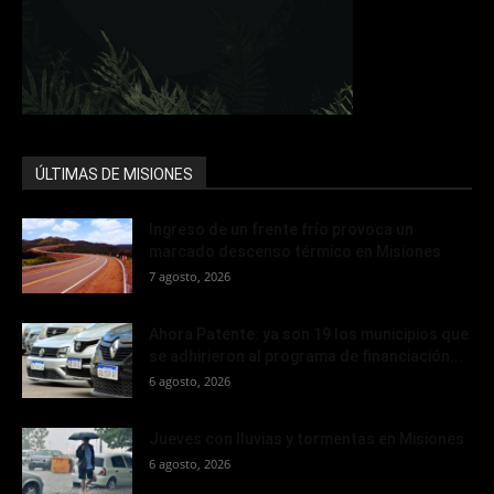
ÚLTIMAS DE MISIONES
Ingreso de un frente frío provoca un
marcado descenso térmico en Misiones
7 agosto, 2026
Ahora Patente: ya son 19 los municipios que
se adhirieron al programa de financiación...
6 agosto, 2026
Jueves con lluvias y tormentas en Misiones
6 agosto, 2026