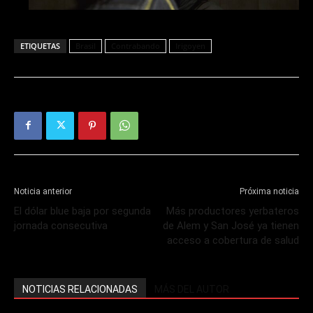
ETIQUETAS
Brasil
Contrabando
Irigoyen
Noticia anterior
Próxima noticia
El dólar blue baja por segunda
Más productores yerbateros
jornada consecutiva
de Alem y San José ya tienen
acceso a cobertura de salud
NOTICIAS RELACIONADAS
MÁS DEL AUTOR