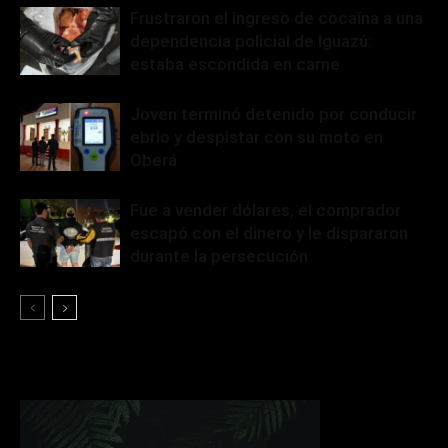
Frustraron el ingreso de cocaína a una
dependencia policial de Iguazú:
estaba escondida en carne
Joven terminó detenido por conducir
ebrio y despistar con su moto en
Oberá
Fue a vender dólares, el comprador
escapó con el dinero y le dispararon
durante la persecución