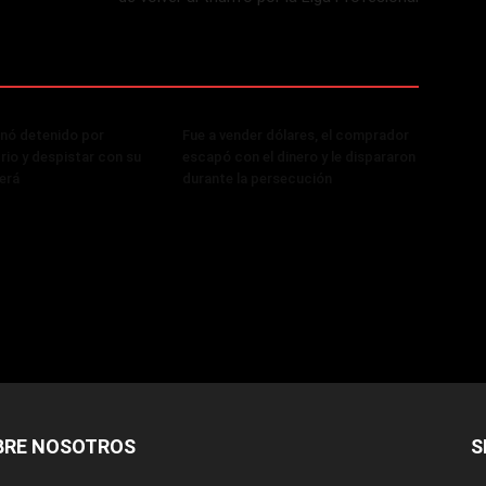
nó detenido por
Fue a vender dólares, el comprador
rio y despistar con su
escapó con el dinero y le dispararon
erá
durante la persecución
BRE NOSOTROS
S