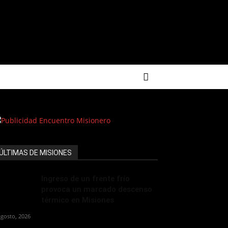
ÚLTIMAS DE MISIONES
Ingreso de un frente frío
provoca un marcado descenso
térmico en Misiones
agosto, 2026