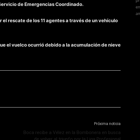
pr
 Servicio de Emergencias Coordinado.
en
am
r el rescate de los 11 agentes a través de un vehículo
ue el vuelco ocurrió
debido a la acumulación de nieve
Próxima noticia
Boca recibe a Vélez en la Bombonera en busca
de volver al triunfo por la Liga Profesional