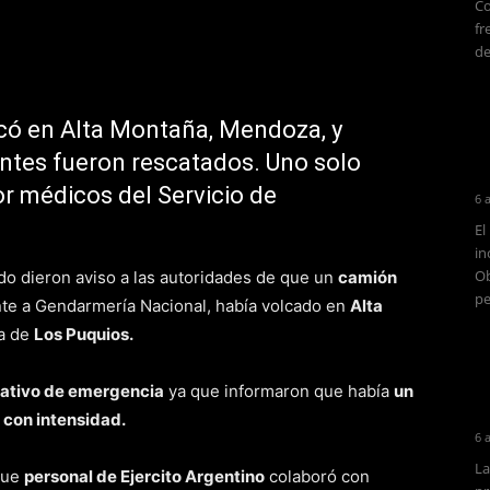
Co
fr
de
có en Alta Montaña, Mendoza, y
ntes fueron rescatados. Uno solo
or médicos del Servicio de
6 
El
in
Ob
ndo dieron aviso a las autoridades de que un
camión
pe
nte a Gendarmería Nacional, había volcado en
Alta
ra de
Los Puquios.
ativo de emergencia
ya que informaron que había
un
con intensidad.
6 
La
que
personal de Ejercito Argentino
colaboró con