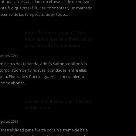
ntinúa la inestabilidad con el avance de un nuevo
ente frío que traerá lluvias, tormentas y un marcado
scenso de las temperaturas en todo...
Ahora Patente: ya son 19 los
municipios que se adhirieron al
programa de financiación...
agosto, 2026
 ministro de Hacienda, Adolfo Safrán, confirmó la
corporación de 13 nuevas localidades, entre ellas
erá, Eldorado y Puerto Iguazú. La herramienta
rmite abonar...
Jueves con lluvias y tormentas
en Misiones
agosto, 2026
 inestabilidad gana fuerza por un sistema de baja