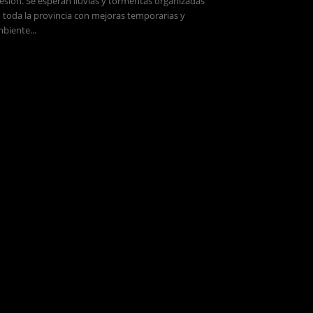
esión. Se esperan lluvias y tormentas organizadas
 toda la provincia con mejoras temporarias y
biente...