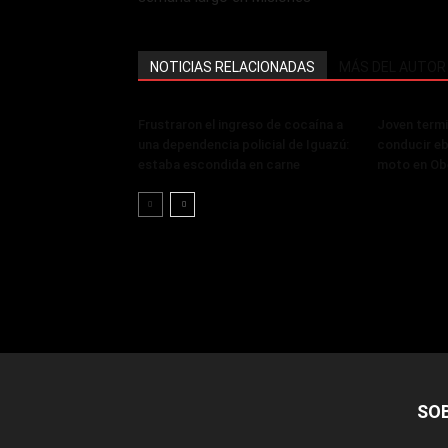
NOTICIAS RELACIONADAS
MÁS DEL AUTOR
Frustraron el ingreso de cocaína a
Joven termi
una dependencia policial de Iguazú:
conducir eb
estaba escondida en carne
moto en Ob
SO