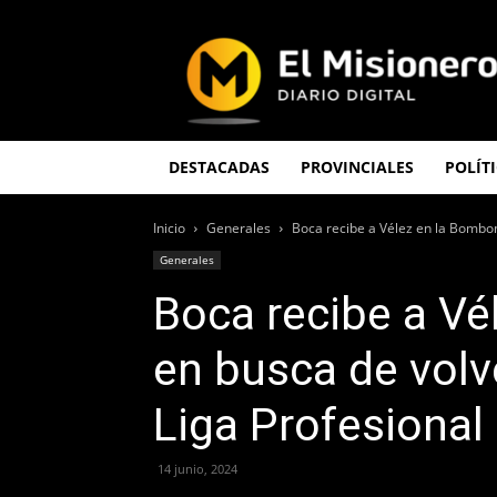
El
Misionero
DESTACADAS
PROVINCIALES
POLÍT
Inicio
Generales
Boca recibe a Vélez en la Bombon
Generales
Boca recibe a Vé
en busca de volve
Liga Profesional
14 junio, 2024