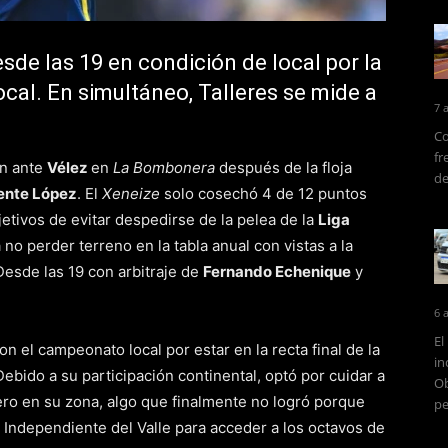
esde las 19 en condición de local por la
cal. En simultáneo, Talleres se mide a
7 
Co
fr
ón ante
Vélez
en
La Bombonera
después de la floja
de
ente López
. El
Xeneize
solo cosechó 4 de 12 puntos
jetivos de evitar despedirse de la pelea de la
Liga
 perder terreno en la tabla anual con vistas a la
Desde las 19 con arbitraje de
Fernando Echenique
y
6 
El
n el campeonato local por estar en la recta final de la
in
Debido a su participación continental, optó por cuidar a
Ob
mero en su zona, algo que finalmente no logró porque
pe
 Independiente del Valle para acceder a los octavos de