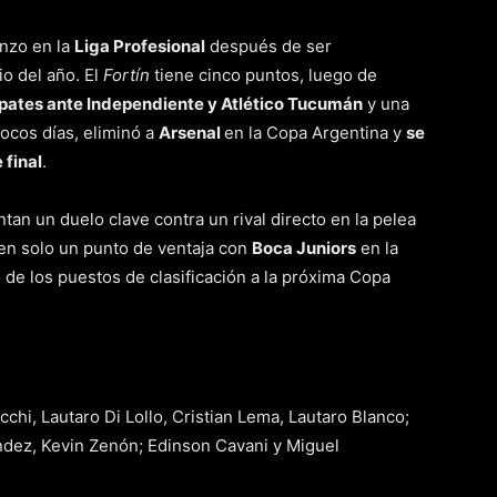
enzo en la
Liga Profesional
después de ser
io del año. El
Fortín
tiene cinco puntos, luego de
mpates ante Independiente y Atlético Tucumán
y una
pocos días, eliminó a
Arsenal
en la Copa Argentina y
se
 final
.
an un duelo clave contra un rival directo en la pelea
een solo un punto de ventaja con
Boca Juniors
en la
ro de los puestos de clasificación a la próxima Copa
chi, Lautaro Di Lollo, Cristian Lema, Lautaro Blanco;
ndez, Kevin Zenón; Edinson Cavani y Miguel