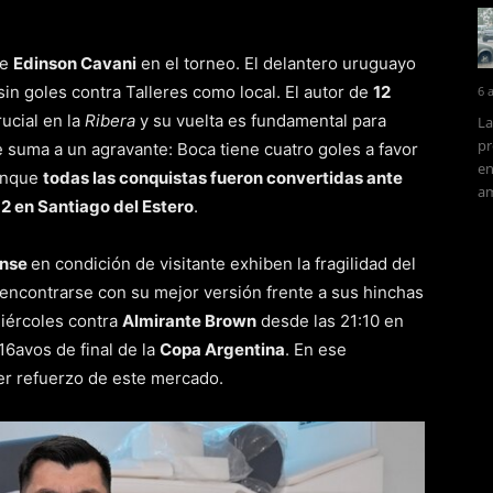
de
Edinson Cavani
en el torneo. El delantero uruguayo
sin goles contra Talleres como local. El autor de
12
6 
ucial en la
Ribera
y su vuelta es fundamental para
La
pr
e suma a un agravante: Boca tiene cuatro goles a favor
en
aunque
todas las conquistas fueron convertidas ante
am
-2 en Santiago del Estero
.
ense
en condición de visitante exhiben la fragilidad del
encontrarse con su mejor versión frente a sus hinchas
miércoles contra
Almirante Brown
desde las 21:10 en
6avos de final de la
Copa Argentina
. En ese
er refuerzo de este mercado.