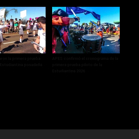
ron la primera prueba
APES confirmó el cronograma de la
a Estudiantina posadeña
primera prueba piloto de la
Estudiantina 2026