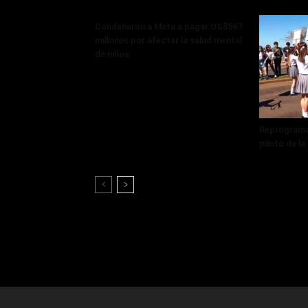
Condenaron a Meta a pagar US$567
millones por afectar la salud mental
de niños
Reprograma
piloto de l