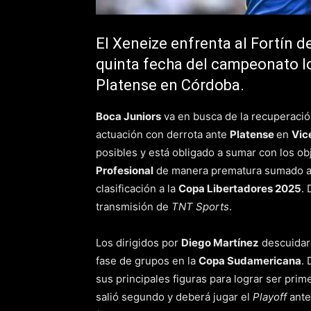
El Xeneize enfrenta al Fortín d
quinta fecha del campeonato lo
Platense en Córdoba.
Boca Juniors
va en busca de la recuperaci
actuación con derrota ante
Platense
en
Vic
posibles y está obligado a sumar con los ob
Profesional
de manera prematura sumado a no
clasificación a la
Copa Libertadores 2025
. 
transmisión de
TNT Sports
.
Los dirigidos por
Diego Martínez
descuidaro
fase de grupos en la
Copa Sudamericana
. 
sus principales figuras para lograr ser pri
salió segundo y deberá jugar el
Playoff
ante