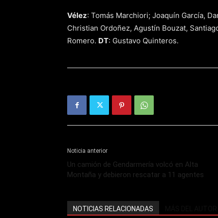
Vélez
: Tomás Marchiori; Joaquín García, D
Christian Ordoñez, Agustín Bouzat, Santiago
Romero.
DT
: Gustavo Quinteros.
Noticia anterior
Un camión de Gendarmería volcó en Alta
Montaña y debieron rescatar a 11 agentes
NOTICIAS RELACIONADAS
MÁS DEL AUTOR