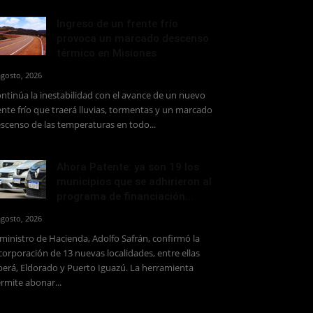
Ingreso de un frente frío
provoca un marcado descenso
térmico en Misiones
agosto, 2026
ntinúa la inestabilidad con el avance de un nuevo
ente frío que traerá lluvias, tormentas y un marcado
scenso de las temperaturas en todo...
Ahora Patente: ya son 19 los
municipios que se adhirieron al
programa de financiación...
agosto, 2026
 ministro de Hacienda, Adolfo Safrán, confirmó la
corporación de 13 nuevas localidades, entre ellas
erá, Eldorado y Puerto Iguazú. La herramienta
rmite abonar...