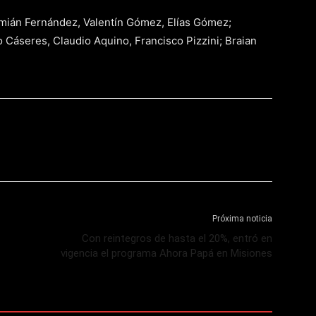
amián Fernández, Valentín Gómez, Elías Gómez;
 Cáseres, Claudio Aquino, Francisco Pizzini; Braian
Próxima noticia
Con reintegros de hasta el 20%, entró en
vigencia el programa Ahora Papá en Misiones