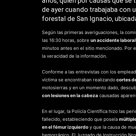
años, quien por causas que se t
de ayer cuando trabajaba con 
forestal de San Ignacio, ubicad
Según las primeras averiguaciones, la comis
las 16:30 horas, sobre
un accidente laboral
minutos antes en el sitio mencionado. Por ell
la veracidad de la información.
Conforme a las entrevistas con los emplead
víctima se encontraban realizando
cortes de
motosierras y en un momento dado, descubri
con lesiones en la cabeza
causadas aparente
En el lugar, la Policía Científica hizo las p
fallecido, estableciendo que poseía
múltipl
en el fémur izquierdo
y que la causa de mue
hemorrágico. El Juzgado de Instrucción Nro