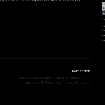
6 
La
pr
en
am
Próxima noticia
Inscripciones excepcionales a las Tecnicaturas
que dicta el Politécnico 1: cupos limitados