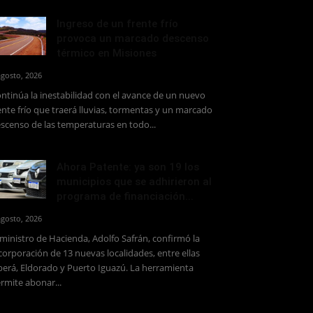
Ingreso de un frente frío
provoca un marcado descenso
térmico en Misiones
agosto, 2026
ntinúa la inestabilidad con el avance de un nuevo
ente frío que traerá lluvias, tormentas y un marcado
scenso de las temperaturas en todo...
Ahora Patente: ya son 19 los
municipios que se adhirieron al
programa de financiación...
agosto, 2026
 ministro de Hacienda, Adolfo Safrán, confirmó la
corporación de 13 nuevas localidades, entre ellas
erá, Eldorado y Puerto Iguazú. La herramienta
rmite abonar...