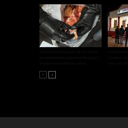
Frustraron el ingreso de cocaína a
Joven termi
una dependencia policial de Iguazú:
conducir eb
estaba escondida en carne
moto en Ob