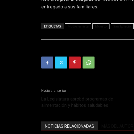
entregado a sus familiares.
ETIQUETAS
Motosierrista
Muerto
San Ignacio
Noticia anterior
La Legislatura aprobó programas de
alimentación y hábitos saludables
NOTICIAS RELACIONADAS
MÁS DEL AUTOR