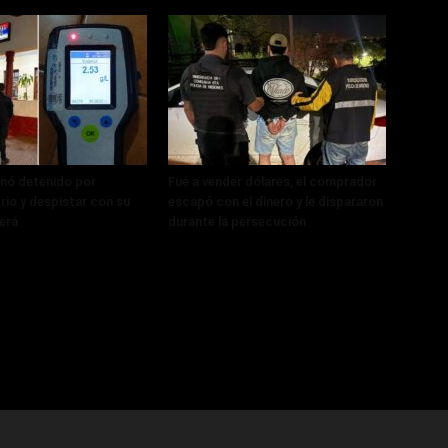
nó detenido por
Fue a vender dólares, el comprador
rio y despistar con su
escapó con el dinero y le dispararon
erá
durante la persecución