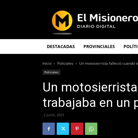
El
Misionero
DESTACADAS
PROVINCIALES
POLÍT
Inicio
Policiales
Un motosierrista falleció cuando 
Policiales
Un motosierrista
trabajaba en un 
2 junio, 2023