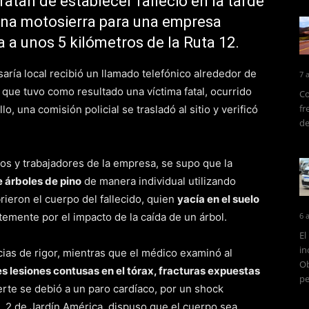
ratan de establecer falleció en la tarde
una motosierra para una empresa
a a unos 5 kilómetros de la Ruta 12.
aría local recibió un llamado telefónico alrededor de
7 
que tuvo como resultado una víctima fatal, ocurrido
Co
fr
o, una comisión policial se trasladó al sitio y verificó
de
os y trabajadores de la empresa, se supo que la
 árboles de pino
de manera individual utilizando
eron el cuerpo del fallecido, quien
yacía en el suelo
mente por el impacto de la caída de un árbol.
6 
El
in
ericias de rigor, mientras que el médico examinó al
Ob
es lesiones contusas en el tórax, fracturas expuestas
pe
rte se debió a un paro cardíaco, por un shock
. 2 de Jardín América, dispuso que el cuerpo sea