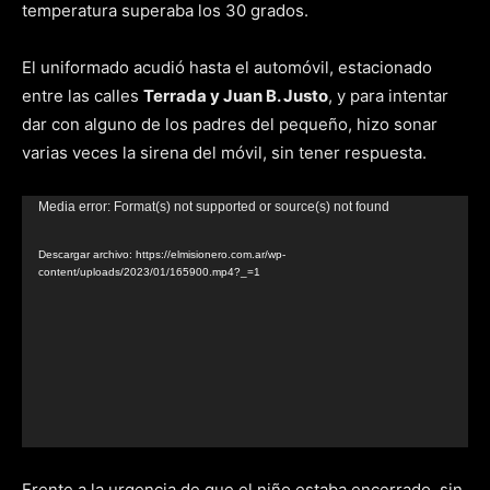
temperatura superaba los 30 grados.
El uniformado acudió hasta el automóvil, estacionado
entre las calles
Terrada y Juan B. Justo
, y para intentar
dar con alguno de los padres del pequeño, hizo sonar
varias veces la sirena del móvil, sin tener respuesta.
Reproductor
Media error: Format(s) not supported or source(s) not found
de
Descargar archivo: https://elmisionero.com.ar/wp-
video
content/uploads/2023/01/165900.mp4?_=1
Frente a la urgencia de que el niño estaba encerrado, sin