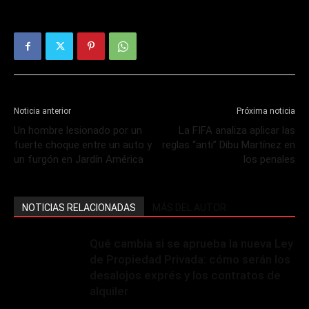
Noticia anterior
Próxima noticia
Un hombre lesionado por un
La FIFA analiza aplicar las
fuerte choque entre un auto y
reglas “anti” Dibu Martínez en
un furgón en Jardín América
los penales
NOTICIAS RELACIONADAS
MÁS DEL AUTOR
Qué cambia si se aprueba la nueva Ley
de Propiedad Privada: cómo serán los
desalojos exprés y los contratos de
alquiler