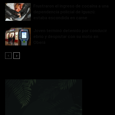
Frustraron el ingreso de cocaína a una
dependencia policial de Iguazú:
estaba escondida en carne
Joven terminó detenido por conducir
ebrio y despistar con su moto en
Oberá