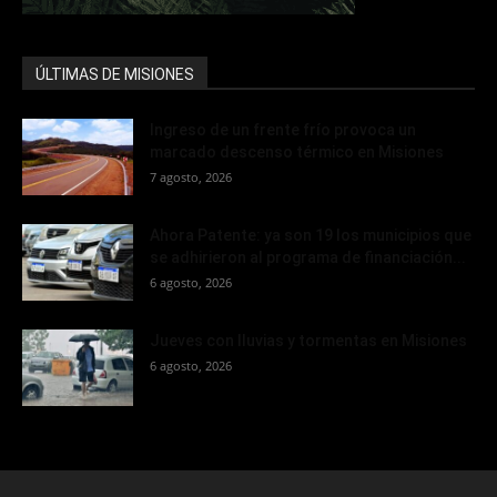
ÚLTIMAS DE MISIONES
Ingreso de un frente frío provoca un
marcado descenso térmico en Misiones
7 agosto, 2026
Ahora Patente: ya son 19 los municipios que
se adhirieron al programa de financiación...
6 agosto, 2026
Jueves con lluvias y tormentas en Misiones
6 agosto, 2026