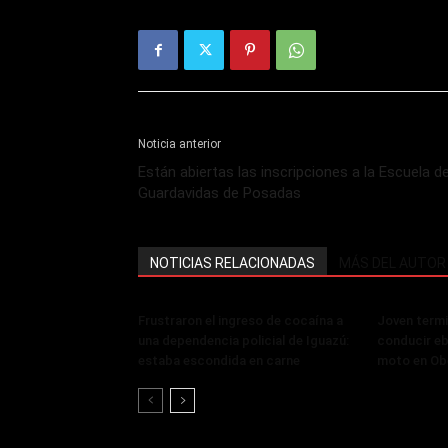
Noticia anterior
Están abiertas las inscripciones a la Escuela d
Guardavidas de Posadas
NOTICIAS RELACIONADAS
MÁS DEL AUTOR
Frustraron el ingreso de cocaína a
Joven termi
una dependencia policial de Iguazú:
conducir eb
estaba escondida en carne
moto en Ob