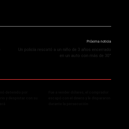
Próxima noticia
e
Un policía rescató a un niño de 3 años encerrado
en un auto con más de 30°
nó detenido por
Fue a vender dólares, el comprador
rio y despistar con su
escapó con el dinero y le dispararon
erá
durante la persecución