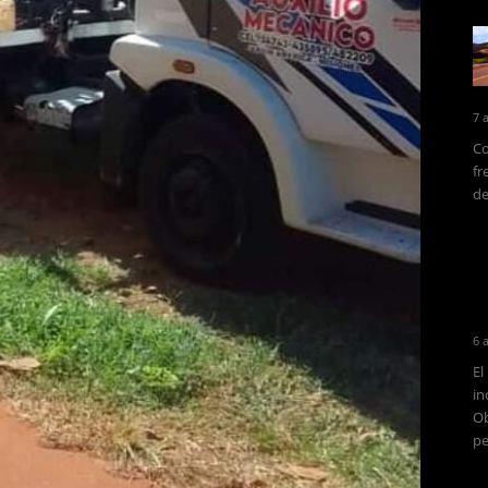
7 
Co
fr
de
6 
El
in
Ob
pe