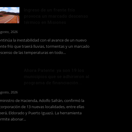
Ingreso de un frente frío
provoca un marcado descenso
térmico en Misiones
agosto, 2026
ntinúa la inestabilidad con el avance de un nuevo
ente frío que traerá lluvias, tormentas y un marcado
scenso de las temperaturas en todo...
Ahora Patente: ya son 19 los
municipios que se adhirieron al
programa de financiación...
agosto, 2026
 ministro de Hacienda, Adolfo Safrán, confirmó la
corporación de 13 nuevas localidades, entre ellas
erá, Eldorado y Puerto Iguazú. La herramienta
rmite abonar...