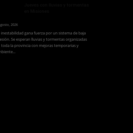
Jueves con lluvias y tormentas
en Misiones
agosto, 2026
 inestabilidad gana fuerza por un sistema de baja
esión. Se esperan lluvias y tormentas organizadas
 toda la provincia con mejoras temporarias y
biente...