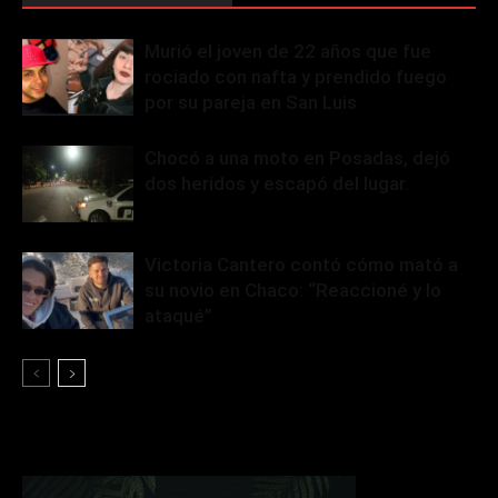
Murió el joven de 22 años que fue
rociado con nafta y prendido fuego
por su pareja en San Luis
Chocó a una moto en Posadas, dejó
dos heridos y escapó del lugar.
Victoria Cantero contó cómo mató a
su novio en Chaco: “Reaccioné y lo
ataqué”