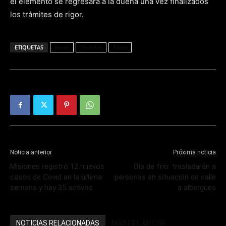
el elemento se regresará a la dueña una vez finalizados
los trámites de rigor.
ETIQUETAS
Joven
Posadas
Robo
Noticia anterior
Próxima noticia
Misiones registró 12 nuevos
Ola de frío: trasladarán a
casos de Covid en la última
personas en situación de calle
semana y hay 35 activos
a albergues
NOTICIAS RELACIONADAS
MÁS DEL AUTOR