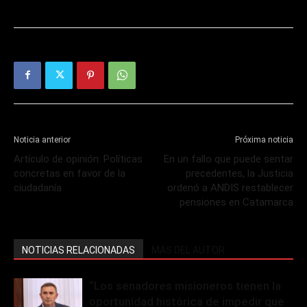
Noticia anterior
Próxima noticia
Artículo de opinión: Políticas
En un fallo que puede sentar
concretas en favor de la
precedentes, la Justicia
ciudadanía
ordenó a ANDIS restablecer
pensiones en Catamarca
NOTICIAS RELACIONADAS
MÁS DEL AUTOR
“Los senadores misioneros tienen la
oportunidad histórica de impedir que