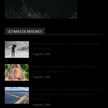
ÚLTIMAS DE MISIONES
Continúan las lluvias y tormentas aisladas
en Misiones
5 agosto, 2026
Almafuerte: avanzan obras del Hospital
Nivel I, viviendas y asfalto
4 agosto, 2026
Ecología aprobó la viabilidad ambiental para
un parque solar de diez megavatios en
Aristóbulo...
4 agosto, 2026