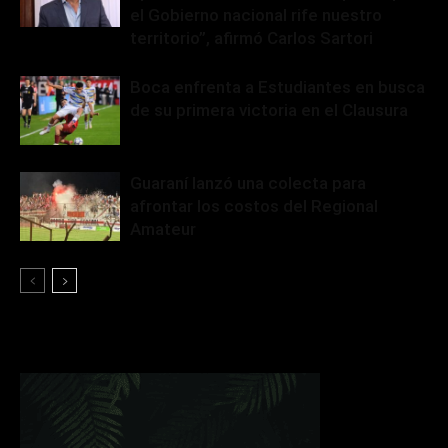
el Gobierno nacional rife nuestro
territorio”, afirmó Carlos Sartori
Boca enfrenta a Estudiantes en busca
de su primera victoria en el Clausura
Guaraní lanzó una colecta para
afrontar los costos del Regional
Amateur