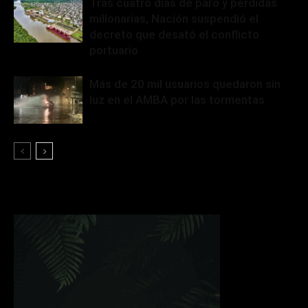
Tras cuatro días de paro y pérdidas
millonarias, Nación suspendió el
decreto que desató el conflicto
portuario
Más de 20 mil usuarios quedaron sin
luz en el AMBA por las tormentas