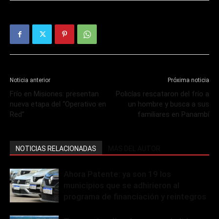
Noticia anterior
Próxima noticia
Frío en Misiones: presentan
Policías rescataron del frío a
nueva etapa del “Operativo en
un hombre y busca a sus
Red”
familiares en Panambí
NOTICIAS RELACIONADAS
MÁS DEL AUTOR
Ahora Patente: ya son 19 los
municipios que se adhirieron al
programa de financiación y reintegros