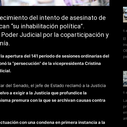
arecimiento del intento de asesinato de
an “su inhabilitación política”.
6 
 Poder Judicial por la coparticipación y
El
mía.
in
Ob
 apertura del 141 período de sesiones ordinarias del
pe
onó la “persecución” de la vicepresidenta Cristina
icial.
ular del Senado, el jefe de Estado reclamó a la Justicia
elvo a exigir a la Justicia que profundice la
6 
 misma premura con la que se archivan causas contra
La
pr
en
am
ctuación con una condena en primera instancia a la