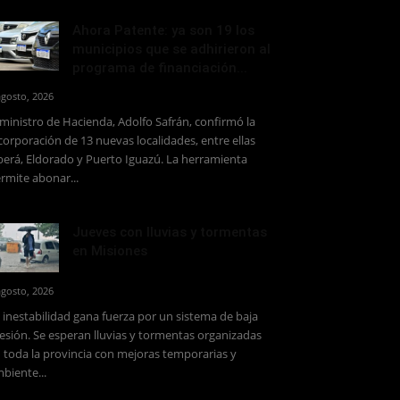
Ahora Patente: ya son 19 los
municipios que se adhirieron al
programa de financiación...
agosto, 2026
 ministro de Hacienda, Adolfo Safrán, confirmó la
corporación de 13 nuevas localidades, entre ellas
erá, Eldorado y Puerto Iguazú. La herramienta
rmite abonar...
Jueves con lluvias y tormentas
en Misiones
agosto, 2026
 inestabilidad gana fuerza por un sistema de baja
esión. Se esperan lluvias y tormentas organizadas
 toda la provincia con mejoras temporarias y
biente...