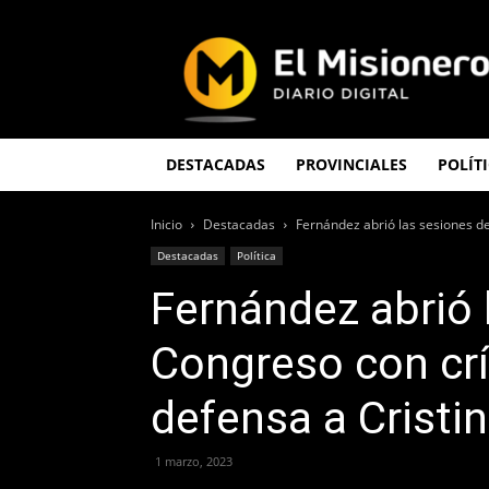
El
Misionero
DESTACADAS
PROVINCIALES
POLÍT
Inicio
Destacadas
Fernández abrió las sesiones del 
Destacadas
Política
Fernández abrió 
Congreso con crít
defensa a Cristi
1 marzo, 2023