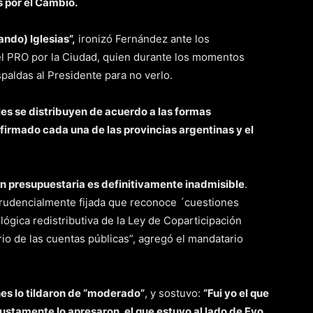
 por el Cambio.
ndo) Iglesias”,
ironizó Fernández ante los
el PRO por la Ciudad, quien durante los momentos
paldas al Presidente para no verlo.
les se distribuyen de acuerdo a las formas
firmado cada una de las provincias argentinas y el
ión presupuestaria es definitivamente inadmisible
.
sprudencialmente fijada que reconoce ´cuestiones
 lógica redistributiva de la Ley de Coparticipación
io de las cuentas públicas”, agregó el mandatario
nes lo tildaron de “moderado”
, y sostuvo:
“Fui yo el que
justamente lo apresaron, el que estuvo al lado de Evo