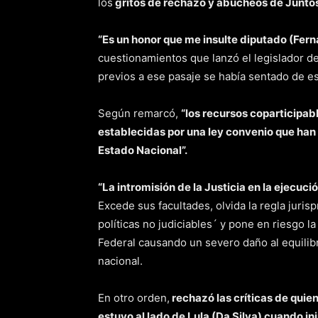
los
gritos de rechazo y abucheos de Juntos
“Es un honor que me insulte diputado (Ferna
cuestionamientos que lanzó el legislador d
previos a ese pasaje se había sentado de es
Según remarcó,
“los recursos coparticipab
establecidas por una ley convenio que han 
Estado Nacional”.
“La intromisión de la Justicia en la ejecuc
Excede sus facultades, olvida la regla juri
políticas no judiciables´ y pone en riesgo la
Federal causando un severo daño al equilibr
nacional.
En otro orden,
rechazó las críticas de quie
estuvo al lado de Lula (Da Silva) cuando in