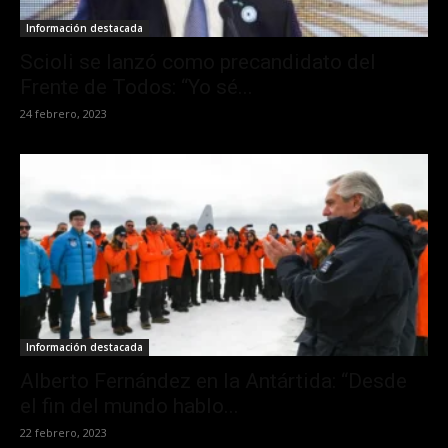
Información destacada
Scioli se lanzó como precandidato del
Frente de Todos: “Yo sé...
24 febrero, 2023
Información destacada
Alberto Fernández en la Antártida: “Desde
el fin del mundo hablo...
22 febrero, 2023