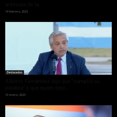
antesala de la...
14 febrero, 2023
Destacadas
Alberto Fernández dijo que “cumplió su
palabra” y que quien dejó...
13 enero, 2023