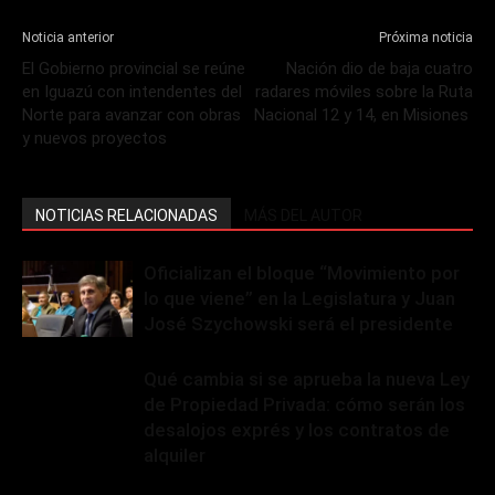
Noticia anterior
Próxima noticia
El Gobierno provincial se reúne
Nación dio de baja cuatro
en Iguazú con intendentes del
radares móviles sobre la Ruta
Norte para avanzar con obras
Nacional 12 y 14, en Misiones
y nuevos proyectos
NOTICIAS RELACIONADAS
MÁS DEL AUTOR
Oficializan el bloque “Movimiento por
lo que viene” en la Legislatura y Juan
José Szychowski será el presidente
Qué cambia si se aprueba la nueva Ley
de Propiedad Privada: cómo serán los
desalojos exprés y los contratos de
alquiler