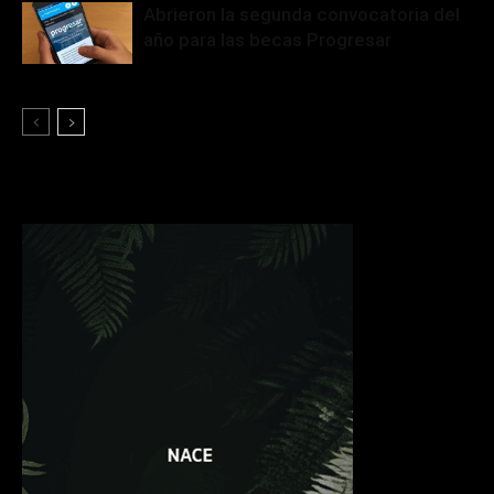
Abrieron la segunda convocatoria del
año para las becas Progresar