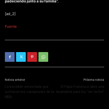
padeciendo junto a su familia”.
[ad_2]
Fuente
Noticia anterior
Próxima noticia
La increíble remontada que
El Papa Francisco abre una
sufrieron los campeones de la
lavandería para los "sin techo"
NBA