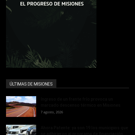
ÚLTIMAS DE MISIONES
Ingreso de un frente frío provoca un
marcado descenso térmico en Misiones
7 agosto, 2026
Ahora Patente: ya son 19 los municipios que
se adhirieron al programa de financiación...