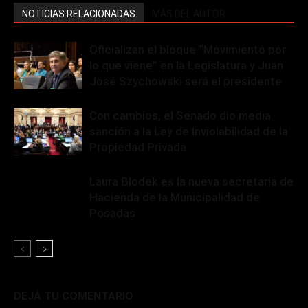
NOTICIAS RELACIONADAS
MÁS DEL AUTOR
Oficializan el bloque “Movimiento por
lo que viene” en la Legislatura y Juan
José Szychowski será el presidente
Con cambios, el Senado dio media
sanción a la Ley de Inviolabilidad de la
Propiedad Privada
Laura Blodek es la nueva secretaria de
Hacienda de la Municipalidad de
Posadas
DEJÁ TU COMENTARIO