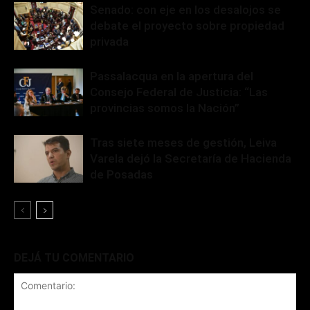
Senado: con eje en los desalojos se
debate el proyecto sobre propiedad
privada
Passalacqua en la apertura del
Consejo Federal de Justicia: “Las
provincias somos la Nación”
Tras siete meses de gestión, Leiva
Varela dejó la Secretaría de Hacienda
de Posadas
DEJÁ TU COMENTARIO