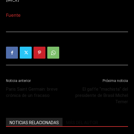
Fuente
Noticia anterior
Próxima noticia
Paris Saint Germain: breve
El gaffe "machista" del
crónica de un fracaso
presidente de Brasil Michel
Temer
NOTICIAS RELACIONADAS
MÁS DEL AUTOR