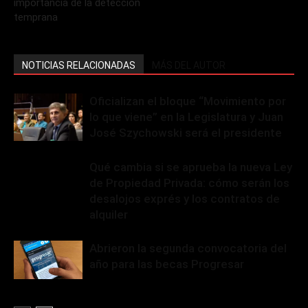
importancia de la detección
temprana
NOTICIAS RELACIONADAS
MÁS DEL AUTOR
Oficializan el bloque “Movimiento por
lo que viene” en la Legislatura y Juan
José Szychowski será el presidente
Qué cambia si se aprueba la nueva Ley
de Propiedad Privada: cómo serán los
desalojos exprés y los contratos de
alquiler
Abrieron la segunda convocatoria del
año para las becas Progresar