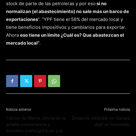
stock de parte de las petroleras y por eso
si no
normalizan (el abastecimiento) no sale más un barco de
exportaciones
”. “YPF tiene el 56% del mercado local y
tiene beneficios impositivos y cambiarios para exportar.
Ahora
eso tiene un límite ¿Cuál es? Que abastezcan el
mercado local”
.
Noticia anterior
Próxima noticia
Cáncer de Mama: destacan la
Despiste vehicular en Garupá
amplia concurrencia a
dejó un lesionado
estudios mamográficos y la