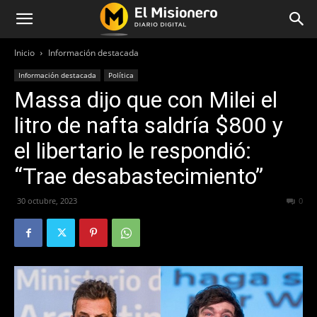
Inicio
Información destacada
Información destacada
Política
Massa dijo que con Milei el
litro de nafta saldría $800 y
el libertario le respondió:
“Trae desabastecimiento”
30 octubre, 2023
410
0