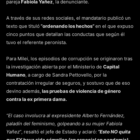
pareja
Fabiola Yañez
, la denunciante.
A través de sus redes sociales, el mandatario publicó un
texto que tituló
“ordenando los hechos”
en el que expuso
cinco puntos que detallan las conductas que según él
tuvo el referente peronista.
Para Milei, los episodios de corrupción se originaron tras
la investigación abierta por el Ministerio de
Capital
Humano
, a cargo de Sandra Pettovello, por la
contratación irregular de seguros, y sostuvo que de eso
devino además,
las pruebas de violencia de género
contra la ex primera dama.
“El caso involucra al expresidente Alberto Fernández,
paladín del feminismo, golpeando a su mujer Fabiola
Yañez
”, resaltó el jefe de Estado y aclaró:
“Esto NO quita
que FY haya sido cómplice (en especial en pandemia)