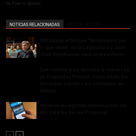
de Puerto Iguazú
NOTICIAS RELACIONADAS
MÁS DEL AUTOR
Oficializan el bloque “Movimiento por
lo que viene” en la Legislatura y Juan
José Szychowski será el presidente
Qué cambia si se aprueba la nueva Ley
de Propiedad Privada: cómo serán los
desalojos exprés y los contratos de
alquiler
Abrieron la segunda convocatoria del
año para las becas Progresar