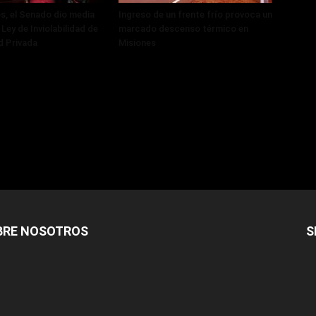
, el Senado dio media
Ingreso de un frente frío provoca un
 Ley de Inviolabilidad de
marcado descenso térmico en
d Privada
Misiones
BRE NOSOTROS
S