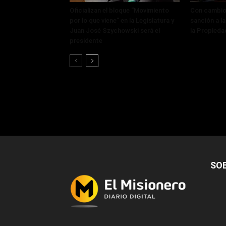
Oficializan el bloque “Movimiento
Con cambios
por lo que viene” en la Legislatura y
sanción a la
Juan José Szychowski será el
la Propieda
presidente
SO