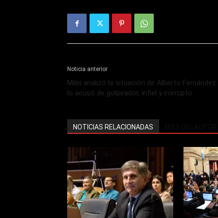
Noticia anterior
Milei analizó la situación de Alberto Fernández
lo acusó de golpeador, infiel y corrupto
NOTICIAS RELACIONADAS
MÁS DEL AUTOR