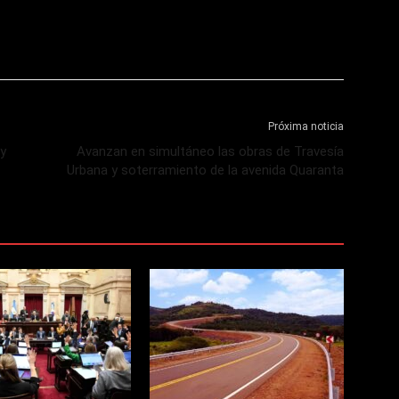
Próxima noticia
 y
Avanzan en simultáneo las obras de Travesía
Urbana y soterramiento de la avenida Quaranta