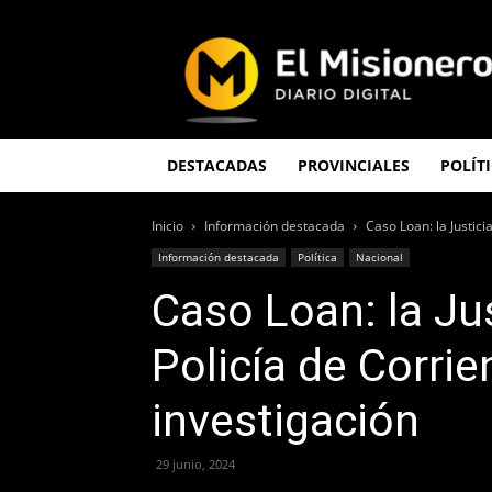
El
Misionero
DESTACADAS
PROVINCIALES
POLÍT
Inicio
Información destacada
Caso Loan: la Justicia
Información destacada
Política
Nacional
Caso Loan: la Jus
Policía de Corrie
investigación
29 junio, 2024