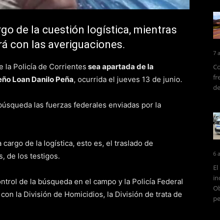
go de la cuestión logística, mientras
rá con las averiguaciones.
7 
e la Policía de Corrientes
sea apartada de la
Co
fr
ueño Loan Danilo Peña
, ocurrida el jueves 13 de junio.
de
búsqueda las fuerzas federales enviadas por la
cargo de la logística, esto es, el traslado de
6 
, de los testigos.
El
in
trol de la búsqueda en el campo y la Policía Federal
Ob
con la División de Homicidios, la División de trata de
pe