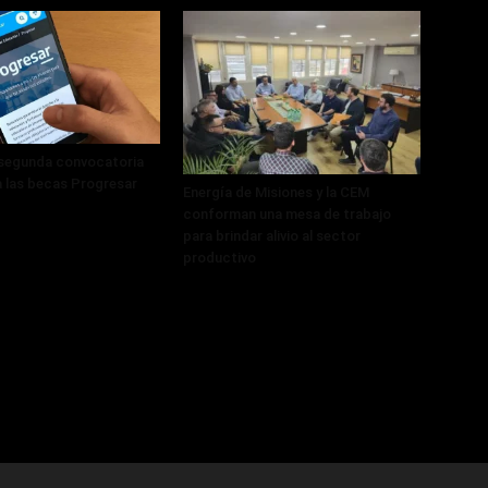
 segunda convocatoria
a las becas Progresar
Energía de Misiones y la CEM
conforman una mesa de trabajo
para brindar alivio al sector
productivo