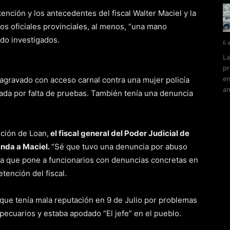
ención y los antecedentes del fiscal Walter Maciel y la
ros oficiales provinciales, al menos, “una mano
ndo investigados.
6 
La
pr
en
 agravado con acceso carnal contra una mujer policía
am
da por falta de pruebas. También tenía una denuncia
ición de Loan,
el fiscal general del Poder Judicial de
anda a Maciel.
“Sé que tuvo una denuncia por abuso
na que pone a funcionarios con denuncias concretas en
tención del fiscal.
 que tenía mala reputación en 9 de Julio por problemas
ecuarios y estaba apodado “El jefe” en el pueblo.