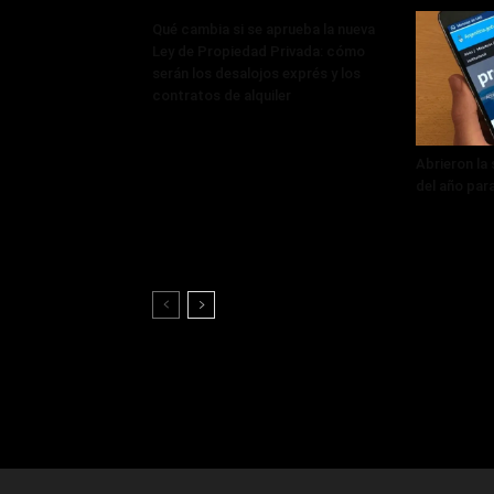
Qué cambia si se aprueba la nueva
Ley de Propiedad Privada: cómo
serán los desalojos exprés y los
contratos de alquiler
Abrieron la
del año par