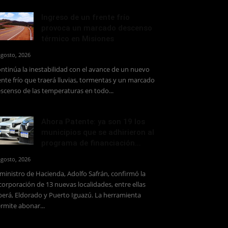
Ingreso de un frente frío
provoca un marcado descenso
térmico en Misiones
agosto, 2026
ntinúa la inestabilidad con el avance de un nuevo
ente frío que traerá lluvias, tormentas y un marcado
scenso de las temperaturas en todo...
Ahora Patente: ya son 19 los
municipios que se adhirieron al
programa de financiación...
agosto, 2026
 ministro de Hacienda, Adolfo Safrán, confirmó la
corporación de 13 nuevas localidades, entre ellas
erá, Eldorado y Puerto Iguazú. La herramienta
rmite abonar...